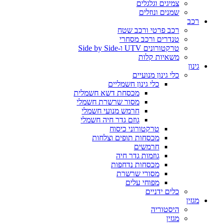
צמיגים וגלגלים
שמנים ונוזלים
רכב
רכב פרטי ורכב שטח
טנדרים ורכב מסחרי
טרקטורונים UTV ו-Side by Side
משאיות קלות
גינון
כלי גינון מנועיים
כלי גינון חשמליים
מכסחת דשא חשמלית
מסור שרשרת חשמלי
חרמש מנועי חשמלי
גוזם גדר חיה חשמלי
טרקטורוני כיסוח
מכסחות תופים וצלחות
חרמשים
גוזמות גדר חיה
מכסחות נדחפות
מסורי שרשרת
מפוחי עלים
כלים ידניים
מגזין
היסטוריה
מגזין