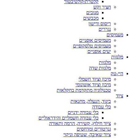
קלטרת/קולטיבטור
חציר וקש
מגובים
מכבשים
ריסוס ודישון
נגררים
מעמיסים
מעמיסים אופניים
מעמיסים טלסקופיים
יעים אופניים
מלגזות
מלגזות
מלגזות שדה
היי-טק
מיכון וציוד חשמלי
מיכון וציוד אוטונומי
טכנולוגיה מתקדמת בחקלאות
ציוד
ביגוד, הנעלה, מחנאות
כלי עבודה
כלי עבודה ידניים
כלי עבודה חשמליים והידראוליים
ציוד חילוץ, קשירה, הרמה ותאורה
גנרטורים ומדחסים
ציוד שאיבה, שטיפה וניקוי