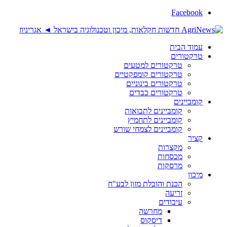
Facebook
עמוד הבית
טרקטורים
טרקטורים למטעים
טרקטורים קומפקטיים
טרקטורים בינוניים
טרקטורים כבדים
קומביינים
קומביינים לתבואות
קומביינים לתחמיץ
קומביינים לצמחי שורש
קציר
מקצרות
מכסחות
מרסקות
מיכון
הכנת והובלת מזון לבע"ח
זריעה
עיבודים
מחרשה
דיסקוס