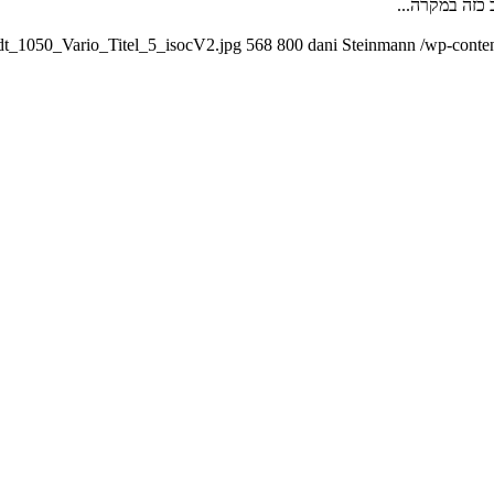
כזה במקרה...
dt_1050_Vario_Titel_5_isocV2.jpg
568
800
dani Steinmann
/wp-conte