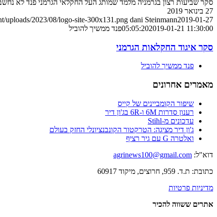
סקר שביעות רצון בגרמניה מלמד שמותג העל החקלאי הגרמני פנד לא נחשב 
27 בינואר 2019
nt/uploads/2023/08/logo-site-300x131.png
dani Steinmann
2019-01-27
2019-01-21 11:30:00
05:05:20
פנד ממשיך להוביל
סקר איגוד החקלאות הגרמני
פנד ממשיך להוביל
מאמרים אחרונים
שיפור הקומביינים של קייס
רענון סדרות 6M ו-6R בג'ון דיר
עדכונים מ-Stihl
ג'ון דיר מציגה: הטרקטור הקונבנציונלי החזק בעולם
ואלטרה G עם גיר רציף
דוא"ל:
agrinews100@gmail.com
כתובת: ת.ד. 959, חרוצים, מיקוד 60917
מדיניות פרטיות
אתרים ששווה להכיר