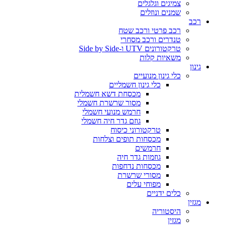
צמיגים וגלגלים
שמנים ונוזלים
רכב
רכב פרטי ורכב שטח
טנדרים ורכב מסחרי
טרקטורונים UTV ו-Side by Side
משאיות קלות
גינון
כלי גינון מנועיים
כלי גינון חשמליים
מכסחת דשא חשמלית
מסור שרשרת חשמלי
חרמש מנועי חשמלי
גוזם גדר חיה חשמלי
טרקטורוני כיסוח
מכסחות תופים וצלחות
חרמשים
גוזמות גדר חיה
מכסחות נדחפות
מסורי שרשרת
מפוחי עלים
כלים ידניים
מגזין
היסטוריה
מגזין