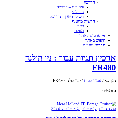
הדרכה
עיבודים – הדרכה
טכנולוגי
ריסוס ודישון – הדרכה
חדשות מהענף
בארץ
בעולם
◄ פרסום באתר
חיפוש באתר
תפריט
תפריט
ארכיון תגיות עבור : ניו הולנד
FR480
הנך כאן:
עמוד הבית
1
/
ניו הולנד FR480
פוסטים
עמוד הבית
,
קומביינים
,
קומביינים לתחמיץ