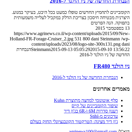
הנבחרת החדשה של ניו הולנד ל-2016
הקומביינים לתחמיץ החדשים טופלו כמעט בכל היבט, בעיקר במנוע.
היצרנית מבטיחה חיסכון בצריכת הדלק במקביל לעלייה משמעותית
בתפוקה. הנה הפרטים
13 בספטמבר 2015
https://www.agrinews.co.il/wp-content/uploads/2015/09/New-
Holland-FR-Forage-Cruiser_2.jpg
531
800
dani Steinmann
/wp-
content/uploads/2023/08/logo-site-300x131.png
dani
2015-09-10 13:56:22
2015-09-13 05:05:29
Steinmann
הנבחרת
החדשה של ניו הולנד ל-2016
ניו הולנד FR480
הנבחרת החדשה של ניו הולנד ל-2016
מאמרים אחרונים
סלף אוטונומי למחצה מתוצרת Kuhn
שיפור הקומביינים של קייס
רענון סדרות 6M ו-6R בג'ון דיר
עדכונים מ-Stihl
ג'ון דיר מציגה: הטרקטור הקונבנציונלי החזק בעולם
דוא"ל:
agrinews100@gmail.com