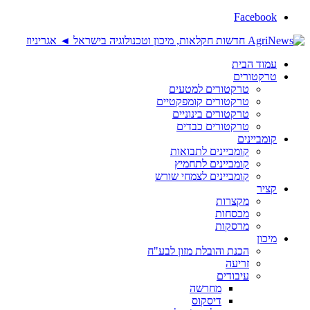
Facebook
עמוד הבית
טרקטורים
טרקטורים למטעים
טרקטורים קומפקטיים
טרקטורים בינוניים
טרקטורים כבדים
קומביינים
קומביינים לתבואות
קומביינים לתחמיץ
קומביינים לצמחי שורש
קציר
מקצרות
מכסחות
מרסקות
מיכון
הכנת והובלת מזון לבע"ח
זריעה
עיבודים
מחרשה
דיסקוס