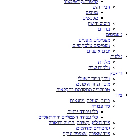
קלטרת/קולטיבטור
חציר וקש
מגובים
מכבשים
ריסוס ודישון
נגררים
מעמיסים
מעמיסים אופניים
מעמיסים טלסקופיים
יעים אופניים
מלגזות
מלגזות
מלגזות שדה
היי-טק
מיכון וציוד חשמלי
מיכון וציוד אוטונומי
טכנולוגיה מתקדמת בחקלאות
ציוד
ביגוד, הנעלה, מחנאות
כלי עבודה
כלי עבודה ידניים
כלי עבודה חשמליים והידראוליים
ציוד חילוץ, קשירה, הרמה ותאורה
גנרטורים ומדחסים
ציוד שאיבה, שטיפה וניקוי