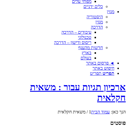
מפוחי עלים
כלים ידניים
מגזין
היסטוריה
מגזין
הדרכה
עיבודים – הדרכה
טכנולוגי
ריסוס ודישון – הדרכה
חדשות מהענף
בארץ
בעולם
◄ פרסום באתר
חיפוש באתר
תפריט
תפריט
ארכיון תגיות עבור : משאית
חקלאית
הנך כאן:
עמוד הבית
1
/
משאית חקלאית
פוסטים