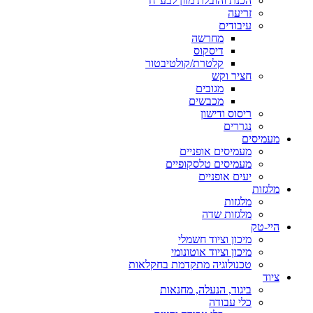
הכנת והובלת מזון לבע"ח
זריעה
עיבודים
מחרשה
דיסקוס
קלטרת/קולטיבטור
חציר וקש
מגובים
מכבשים
ריסוס ודישון
נגררים
מעמיסים
מעמיסים אופניים
מעמיסים טלסקופיים
יעים אופניים
מלגזות
מלגזות
מלגזות שדה
היי-טק
מיכון וציוד חשמלי
מיכון וציוד אוטונומי
טכנולוגיה מתקדמת בחקלאות
ציוד
ביגוד, הנעלה, מחנאות
כלי עבודה