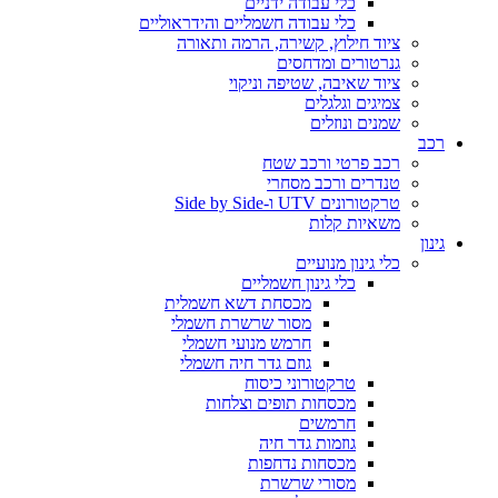
כלי עבודה ידניים
כלי עבודה חשמליים והידראוליים
ציוד חילוץ, קשירה, הרמה ותאורה
גנרטורים ומדחסים
ציוד שאיבה, שטיפה וניקוי
צמיגים וגלגלים
שמנים ונוזלים
רכב
רכב פרטי ורכב שטח
טנדרים ורכב מסחרי
טרקטורונים UTV ו-Side by Side
משאיות קלות
גינון
כלי גינון מנועיים
כלי גינון חשמליים
מכסחת דשא חשמלית
מסור שרשרת חשמלי
חרמש מנועי חשמלי
גוזם גדר חיה חשמלי
טרקטורוני כיסוח
מכסחות תופים וצלחות
חרמשים
גוזמות גדר חיה
מכסחות נדחפות
מסורי שרשרת