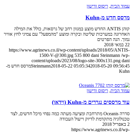
עמוד הבית
,
ריסוס ודישון
מרסס חדש מ-Kuhn
קוהן ANTIS החדש מוצע במגוון רחב של גרסאות, כולל את המילה
האחרונה במערכות שליטה ובקרה ומוצע "מהמפעל" עם צמיגי לחץ אוויר
נמוך. הנה הפרטים
22 במאי 2018
https://www.agrinews.co.il/wp-content/uploads/2018/05/ANTIS-
1500-V-@300.jpg
535
800
dani Steinmann
/wp-
content/uploads/2023/08/logo-site-300x131.png
dani
2018-05-20 09:56:45
2018-05-22 05:05:34
Steinmann
מרסס חדש מ-
Kuhn
עמוד הבית
,
ריסוס ודישון
עוד מרססים נגררים מ-Kuhn (וידאו)
סדרה Oceanis מתרחבת ומציעה מעתה כמה נפחי מיכל חדשים, לצד
טכנולוגיה מתקדמת לדיוק וייעול העבודה
2 באפריל 2018
https://www.agrinews.co.il/wp-