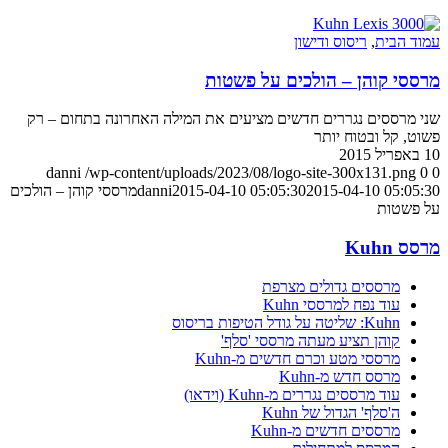
עמוד הבית
,
ריסוס ודישון
מרססי קוהן – הולכים על פשטות
שני מרססים נגררים חדשים מציעים את המילה האחרונה בתחום – רק
פשוט, קל ובטוח יותר
10 באפריל 2015
danni
/wp-content/uploads/2023/08/logo-site-300x131.png
0
0
2015-04-10 05:05:30
2015-04-10 05:05:30
danni
מרססי קוהן – הולכים
על פשטות
מרסס Kuhn
מרססים גדולים מצרפת
עוד נפח למרססי Kuhn
Kuhn: שליטה על גודל הטיפות בריסוס
קוהן תציע מעתה מרססי 'סלף'
מרססי מטע וכרם חדשים מ-Kuhn
מרסס חדש מ-Kuhn
עוד מרססים נגררים מ-Kuhn (וידאו)
ה'סלף' הגדול של Kuhn
מרססים חדשים מ-Kuhn