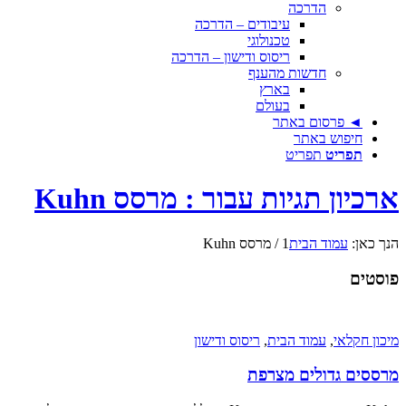
הדרכה
עיבודים – הדרכה
טכנולוגי
ריסוס ודישון – הדרכה
חדשות מהענף
בארץ
בעולם
◄ פרסום באתר
חיפוש באתר
תפריט
תפריט
ארכיון תגיות עבור : מרסס Kuhn
הנך כאן:
עמוד הבית
1
/
מרסס Kuhn
פוסטים
מיכון חקלאי
,
עמוד הבית
,
ריסוס ודישון
מרססים גדולים מצרפת