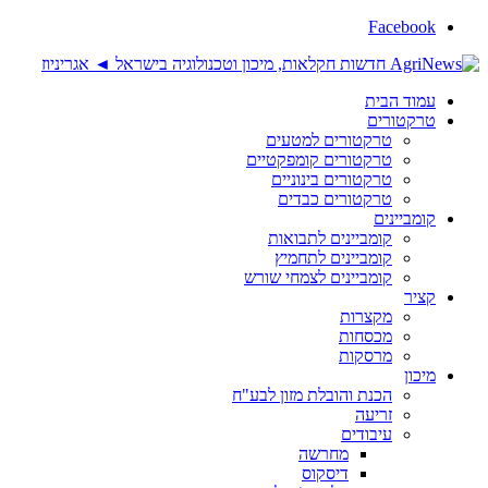
Facebook
עמוד הבית
טרקטורים
טרקטורים למטעים
טרקטורים קומפקטיים
טרקטורים בינוניים
טרקטורים כבדים
קומביינים
קומביינים לתבואות
קומביינים לתחמיץ
קומביינים לצמחי שורש
קציר
מקצרות
מכסחות
מרסקות
מיכון
הכנת והובלת מזון לבע"ח
זריעה
עיבודים
מחרשה
דיסקוס