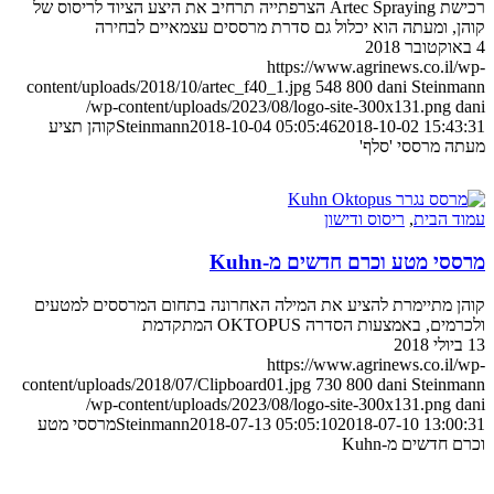
רכישת Artec Spraying הצרפתייה תרחיב את היצע הציוד לריסוס של
קוהן, ומעתה הוא יכלול גם סדרת מרססים עצמאיים לבחירה
4 באוקטובר 2018
https://www.agrinews.co.il/wp-
content/uploads/2018/10/artec_f40_1.jpg
548
800
dani Steinmann
/wp-content/uploads/2023/08/logo-site-300x131.png
dani
2018-10-02 15:43:31
2018-10-04 05:05:46
Steinmann
קוהן תציע
מעתה מרססי 'סלף'
עמוד הבית
,
ריסוס ודישון
מרססי מטע וכרם חדשים מ-Kuhn
קוהן מתיימרת להציע את המילה האחרונה בתחום המרססים למטעים
ולכרמים, באמצעות הסדרה OKTOPUS המתקדמת
13 ביולי 2018
https://www.agrinews.co.il/wp-
content/uploads/2018/07/Clipboard01.jpg
730
800
dani Steinmann
/wp-content/uploads/2023/08/logo-site-300x131.png
dani
2018-07-10 13:00:31
2018-07-13 05:05:10
Steinmann
מרססי מטע
וכרם חדשים מ-Kuhn