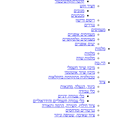
קלטרת/קולטיבטור
חציר וקש
מגובים
מכבשים
ריסוס ודישון
נגררים
מעמיסים
מעמיסים אופניים
מעמיסים טלסקופיים
יעים אופניים
מלגזות
מלגזות
מלגזות שדה
היי-טק
מיכון וציוד חשמלי
מיכון וציוד אוטונומי
טכנולוגיה מתקדמת בחקלאות
ציוד
ביגוד, הנעלה, מחנאות
כלי עבודה
כלי עבודה ידניים
כלי עבודה חשמליים והידראוליים
ציוד חילוץ, קשירה, הרמה ותאורה
גנרטורים ומדחסים
ציוד שאיבה, שטיפה וניקוי