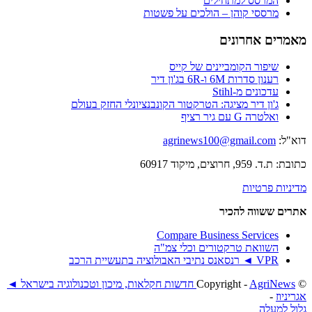
המרסס למתחילים
מרססי קוהן – הולכים על פשטות
מאמרים אחרונים
שיפור הקומביינים של קייס
רענון סדרות 6M ו-6R בג'ון דיר
עדכונים מ-Stihl
ג'ון דיר מציגה: הטרקטור הקונבנציונלי החזק בעולם
ואלטרה G עם גיר רציף
דוא"ל:
agrinews100@gmail.com
כתובת: ת.ד. 959, חרוצים, מיקוד 60917
מדיניות פרטיות
אתרים ששווה להכיר
Compare Business Services
השוואת טרקטורים וכלי צמ"ה
VPR ◄ רנסאנס נתיבי האבולוציה בתעשיית הרכב
© ‫Copyright -
AgriNews חדשות חקלאות, מיכון וטכנולוגיה בישראל ◄
אגריניוז
-
גלול למעלה