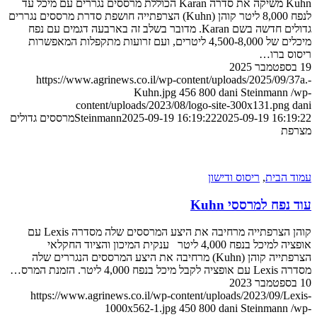
Kuhn משיקה את סדרה Karan הכוללת מרססים נגררים עם מיכל עד
לנפח 8,000 ליטר קוהן (Kuhn) הצרפתייה חושפת סדרת מרססים נגררים
גדולים חדשה בשם Karan. מדובר בשלב זה בארבעה דגמים עם נפח
מיכלים של 4,500-8,000 ליטרים, ועם זרועות מתקפלות המאפשרות
ריסוס ברו…
19 בספטמבר 2025
https://www.agrinews.co.il/wp-content/uploads/2025/09/37a.-
Kuhn.jpg
456
800
dani Steinmann
/wp-
content/uploads/2023/08/logo-site-300x131.png
dani
2025-09-19 16:19:22
2025-09-19 16:19:22
Steinmann
מרססים גדולים
מצרפת
עמוד הבית
,
ריסוס ודישון
עוד נפח למרססי Kuhn
קוהן הצרפתייה מרחיבה את היצע המרססים שלה מסדרה Lexis עם
אופציה למיכל בנפח 4,000 ליטר ענקית המיכון והציוד החקלאי
הצרפתייה קוהן (Kuhn) מרחיבה את היצע המרססים הנגררים שלה
מסדרה Lexis עם אופציה לקבל מיכל בנפח 4,000 ליטר. הזמנת המרס…
10 בספטמבר 2023
https://www.agrinews.co.il/wp-content/uploads/2023/09/Lexis-
1000x562-1.jpg
450
800
dani Steinmann
/wp-