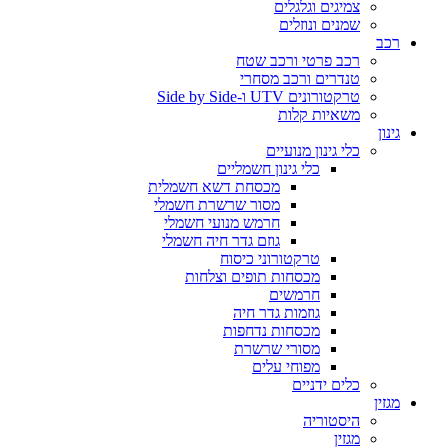
צמיגים וגלגלים
שמנים ונוזלים
רכב
רכב פרטי ורכב שטח
טנדרים ורכב מסחרי
טרקטורונים UTV ו-Side by Side
משאיות קלות
גינון
כלי גינון מנועיים
כלי גינון חשמליים
מכסחת דשא חשמלית
מסור שרשרת חשמלי
חרמש מנועי חשמלי
גוזם גדר חיה חשמלי
טרקטורוני כיסוח
מכסחות תופים וצלחות
חרמשים
גוזמות גדר חיה
מכסחות נדחפות
מסורי שרשרת
מפוחי עלים
כלים ידניים
מגזין
היסטוריה
מגזין