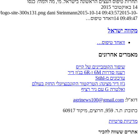
תחרות טיפוס העצים הראשונה בישראל. מי, מה ולמה? כנסו
14 באוקטובר 2015
/logo-site-300x131.png
dani Steinmann
2015-10-14 09:43:57
2015-10-
14 09:49:47
וואחד טיפוס…
מקווה ישראל
וואחד טיפוס…
מאמרים אחרונים
שיפור הקומביינים של קייס
רענון סדרות 6M ו-6R בג'ון דיר
עדכונים מ-Stihl
ג'ון דיר מציגה: הטרקטור הקונבנציונלי החזק בעולם
ואלטרה G עם גיר רציף
דוא"ל:
agrinews100@gmail.com
כתובת: ת.ד. 959, חרוצים, מיקוד 60917
מדיניות פרטיות
אתרים ששווה להכיר