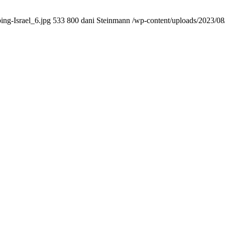
ing-Israel_6.jpg
533
800
dani Steinmann
/wp-content/uploads/2023/08