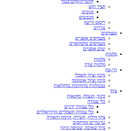
קלטרת/קולטיבטור
חציר וקש
מגובים
מכבשים
ריסוס ודישון
נגררים
מעמיסים
מעמיסים אופניים
מעמיסים טלסקופיים
יעים אופניים
מלגזות
מלגזות
מלגזות שדה
היי-טק
מיכון וציוד חשמלי
מיכון וציוד אוטונומי
טכנולוגיה מתקדמת בחקלאות
ציוד
ביגוד, הנעלה, מחנאות
כלי עבודה
כלי עבודה ידניים
כלי עבודה חשמליים והידראוליים
ציוד חילוץ, קשירה, הרמה ותאורה
גנרטורים ומדחסים
ציוד שאיבה, שטיפה וניקוי