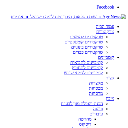
Facebook
עמוד הבית
טרקטורים
טרקטורים למטעים
טרקטורים קומפקטיים
טרקטורים בינוניים
טרקטורים כבדים
קומביינים
קומביינים לתבואות
קומביינים לתחמיץ
קומביינים לצמחי שורש
קציר
מקצרות
מכסחות
מרסקות
מיכון
הכנת והובלת מזון לבע"ח
זריעה
עיבודים
מחרשה
דיסקוס