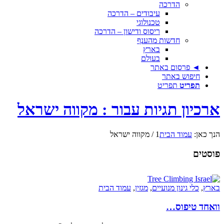
הדרכה
עיבודים – הדרכה
טכנולוגי
ריסוס ודישון – הדרכה
חדשות מהענף
בארץ
בעולם
◄ פרסום באתר
חיפוש באתר
תפריט
תפריט
ארכיון תגיות עבור : מקווה ישראל
הנך כאן:
עמוד הבית
1
/
מקווה ישראל
פוסטים
בארץ
,
כלי גינון מנועיים
,
מגזין
,
עמוד הבית
וואחד טיפוס…