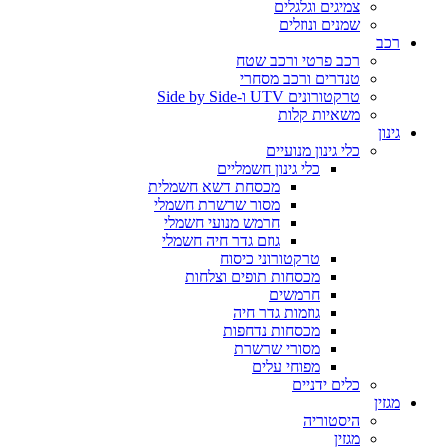
צמיגים וגלגלים
שמנים ונוזלים
רכב
רכב פרטי ורכב שטח
טנדרים ורכב מסחרי
טרקטורונים UTV ו-Side by Side
משאיות קלות
גינון
כלי גינון מנועיים
כלי גינון חשמליים
מכסחת דשא חשמלית
מסור שרשרת חשמלי
חרמש מנועי חשמלי
גוזם גדר חיה חשמלי
טרקטורוני כיסוח
מכסחות תופים וצלחות
חרמשים
גוזמות גדר חיה
מכסחות נדחפות
מסורי שרשרת
מפוחי עלים
כלים ידניים
מגזין
היסטוריה
מגזין