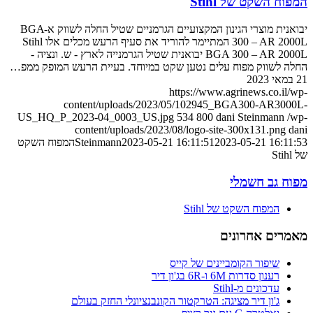
המפוח השקט של Stihl
יבואנית מוצרי הגינון המקצועיים הגרמניים שטיל החלה לשווק א-BGA
300 – AR 2000L המתיימר להוריד את סעיף הרעש מכלים אלו Stihl
BGA 300 – AR 2000L יבואנית שטיל הגרמנייה לארץ - ש. ונציה -
החלה לשווק מפוח עלים נטען שקט במיוחד. בעיית הרעש המופק ממפ…
21 במאי 2023
https://www.agrinews.co.il/wp-
content/uploads/2023/05/102945_BGA300-AR3000L-
US_HQ_P_2023-04_0003_US.jpg
534
800
dani Steinmann
/wp-
content/uploads/2023/08/logo-site-300x131.png
dani
2023-05-21 16:11:53
2023-05-21 16:11:51
Steinmann
המפוח השקט
של Stihl
מפוח גב חשמלי
המפוח השקט של Stihl
מאמרים אחרונים
שיפור הקומביינים של קייס
רענון סדרות 6M ו-6R בג'ון דיר
עדכונים מ-Stihl
ג'ון דיר מציגה: הטרקטור הקונבנציונלי החזק בעולם