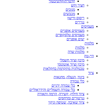
קלטרת/קולטיבטור
חציר וקש
מגובים
מכבשים
ריסוס ודישון
נגררים
מעמיסים
מעמיסים אופניים
מעמיסים טלסקופיים
יעים אופניים
מלגזות
מלגזות
מלגזות שדה
היי-טק
מיכון וציוד חשמלי
מיכון וציוד אוטונומי
טכנולוגיה מתקדמת בחקלאות
ציוד
ביגוד, הנעלה, מחנאות
כלי עבודה
כלי עבודה ידניים
כלי עבודה חשמליים והידראוליים
ציוד חילוץ, קשירה, הרמה ותאורה
גנרטורים ומדחסים
ציוד שאיבה, שטיפה וניקוי