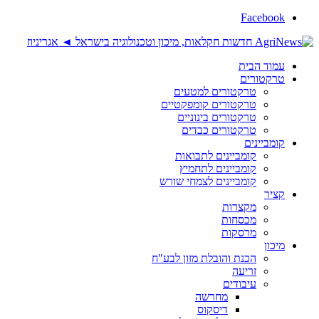
Facebook
עמוד הבית
טרקטורים
טרקטורים למטעים
טרקטורים קומפקטיים
טרקטורים בינוניים
טרקטורים כבדים
קומביינים
קומביינים לתבואות
קומביינים לתחמיץ
קומביינים לצמחי שורש
קציר
מקצרות
מכסחות
מרסקות
מיכון
הכנת והובלת מזון לבע"ח
זריעה
עיבודים
מחרשה
דיסקוס