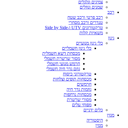
צמיגים וגלגלים
שמנים ונוזלים
רכב
רכב פרטי ורכב שטח
טנדרים ורכב מסחרי
טרקטורונים UTV ו-Side by Side
משאיות קלות
גינון
כלי גינון מנועיים
כלי גינון חשמליים
מכסחת דשא חשמלית
מסור שרשרת חשמלי
חרמש מנועי חשמלי
גוזם גדר חיה חשמלי
טרקטורוני כיסוח
מכסחות תופים וצלחות
חרמשים
גוזמות גדר חיה
מכסחות נדחפות
מסורי שרשרת
מפוחי עלים
כלים ידניים
מגזין
היסטוריה
מגזין