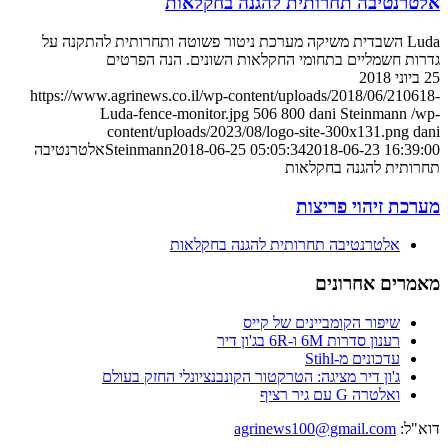
אלטרנטיבה תחרותית להגנה בחקלאות
Luda השבדית משיקה מערכת ניטור פשוטה ותחרותית להתקנה על
גדרות חשמליים בתחומי החקלאות השונים. הנה הפרטים
25 ביוני 2018
https://www.agrinews.co.il/wp-content/uploads/2018/06/210618-
Luda-fence-monitor.jpg
506
800
dani Steinmann
/wp-
content/uploads/2023/08/logo-site-300x131.png
dani
2018-06-23 16:39:00
2018-06-25 05:05:34
Steinmann
אלטרנטיבה
תחרותית להגנה בחקלאות
מערכת זיהוי פריצות
אלטרנטיבה תחרותית להגנה בחקלאות
מאמרים אחרונים
שיפור הקומביינים של קייס
רענון סדרות 6M ו-6R בג'ון דיר
עדכונים מ-Stihl
ג'ון דיר מציגה: הטרקטור הקונבנציונלי החזק בעולם
ואלטרה G עם גיר רציף
דוא"ל:
agrinews100@gmail.com