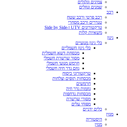
צמיגים וגלגלים
שמנים ונוזלים
רכב
רכב פרטי ורכב שטח
טנדרים ורכב מסחרי
טרקטורונים UTV ו-Side by Side
משאיות קלות
גינון
כלי גינון מנועיים
כלי גינון חשמליים
מכסחת דשא חשמלית
מסור שרשרת חשמלי
חרמש מנועי חשמלי
גוזם גדר חיה חשמלי
טרקטורוני כיסוח
מכסחות תופים וצלחות
חרמשים
גוזמות גדר חיה
מכסחות נדחפות
מסורי שרשרת
מפוחי עלים
כלים ידניים
מגזין
היסטוריה
מגזין