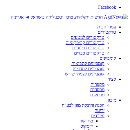
Facebook
עמוד הבית
טרקטורים
טרקטורים למטעים
טרקטורים קומפקטיים
טרקטורים בינוניים
טרקטורים כבדים
קומביינים
קומביינים לתבואות
קומביינים לתחמיץ
קומביינים לצמחי שורש
קציר
מקצרות
מכסחות
מרסקות
מיכון
הכנת והובלת מזון לבע"ח
זריעה
עיבודים
מחרשה
דיסקוס