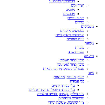
קלטרת/קולטיבטור
חציר וקש
מגובים
מכבשים
ריסוס ודישון
נגררים
מעמיסים
מעמיסים אופניים
מעמיסים טלסקופיים
יעים אופניים
מלגזות
מלגזות
מלגזות שדה
היי-טק
מיכון וציוד חשמלי
מיכון וציוד אוטונומי
טכנולוגיה מתקדמת בחקלאות
ציוד
ביגוד, הנעלה, מחנאות
כלי עבודה
כלי עבודה ידניים
כלי עבודה חשמליים והידראוליים
ציוד חילוץ, קשירה, הרמה ותאורה
גנרטורים ומדחסים
ציוד שאיבה, שטיפה וניקוי