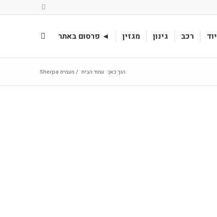
וד
רכב
גינון
מגזין
◄ פרסום באתר
הנך כאן:
עמוד הבית
/
מעמיס Sherpa