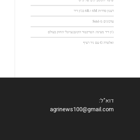
רענון סדרות 6M ו-6R בג'ון דיר
עדכונים מ-Stihl
ג'ון דיר מציגה: הטרקטור הקונבנציונלי החזק בעולם
ואלטרה G עם גיר רציף
דוא"ל:
agrinews100@gmail.com