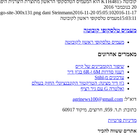
קובוטה KTH4815 הוא המעמיס הטלסקופי הראשון מתוצרת היצרנית היפנית הכתומה; ככל הנראה יוצע גם אצלנו
20 בנובמבר 2016
ogo-site-300x131.png
dani Steinmann
2016-11-20 05:05:10
2016-11-17
15:03:11
מעמיס טלסקופי ראשון לקובוטה
מעמיס טלסקופי קובוטה
מעמיס טלסקופי ראשון לקובוטה
מאמרים אחרונים
שיפור הקומביינים של קייס
רענון סדרות 6M ו-6R בג'ון דיר
עדכונים מ-Stihl
ג'ון דיר מציגה: הטרקטור הקונבנציונלי החזק בעולם
ואלטרה G עם גיר רציף
דוא"ל:
agrinews100@gmail.com
כתובת: ת.ד. 959, חרוצים, מיקוד 60917
מדיניות פרטיות
אתרים ששווה להכיר