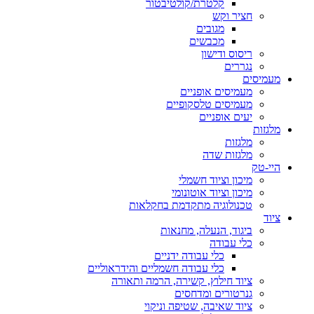
קלטרת/קולטיבטור
חציר וקש
מגובים
מכבשים
ריסוס ודישון
נגררים
מעמיסים
מעמיסים אופניים
מעמיסים טלסקופיים
יעים אופניים
מלגזות
מלגזות
מלגזות שדה
היי-טק
מיכון וציוד חשמלי
מיכון וציוד אוטונומי
טכנולוגיה מתקדמת בחקלאות
ציוד
ביגוד, הנעלה, מחנאות
כלי עבודה
כלי עבודה ידניים
כלי עבודה חשמליים והידראוליים
ציוד חילוץ, קשירה, הרמה ותאורה
גנרטורים ומדחסים
ציוד שאיבה, שטיפה וניקוי