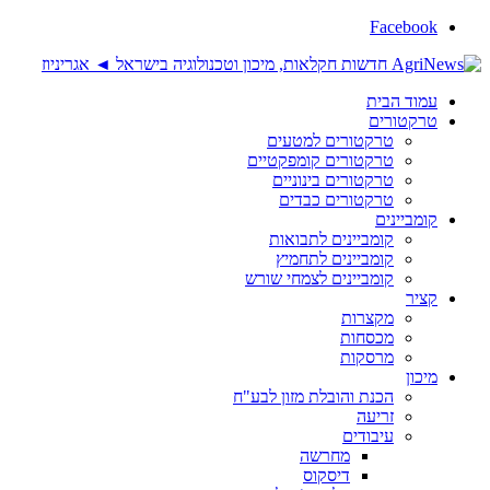
Facebook
עמוד הבית
טרקטורים
טרקטורים למטעים
טרקטורים קומפקטיים
טרקטורים בינוניים
טרקטורים כבדים
קומביינים
קומביינים לתבואות
קומביינים לתחמיץ
קומביינים לצמחי שורש
קציר
מקצרות
מכסחות
מרסקות
מיכון
הכנת והובלת מזון לבע"ח
זריעה
עיבודים
מחרשה
דיסקוס