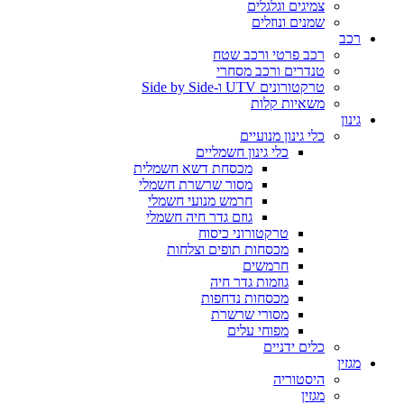
צמיגים וגלגלים
שמנים ונוזלים
רכב
רכב פרטי ורכב שטח
טנדרים ורכב מסחרי
טרקטורונים UTV ו-Side by Side
משאיות קלות
גינון
כלי גינון מנועיים
כלי גינון חשמליים
מכסחת דשא חשמלית
מסור שרשרת חשמלי
חרמש מנועי חשמלי
גוזם גדר חיה חשמלי
טרקטורוני כיסוח
מכסחות תופים וצלחות
חרמשים
גוזמות גדר חיה
מכסחות נדחפות
מסורי שרשרת
מפוחי עלים
כלים ידניים
מגזין
היסטוריה
מגזין