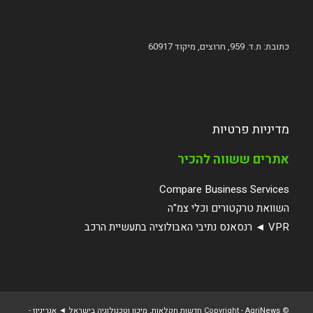
כתובת: ת.ד. 959, חרוצים, מיקוד 60917
מדיניות פרטיות
אתרים ששווה להכיר
Compare Business Services
השוואת טרקטורים וכלי צמ"ה
VPR ◄ רנסאנס נתיבי האבולוציה בתעשיית הרכב
© ‫Copyright -
AgriNews חדשות חקלאות, מיכון וטכנולוגיה בישראל ◄ אגריניוז
-