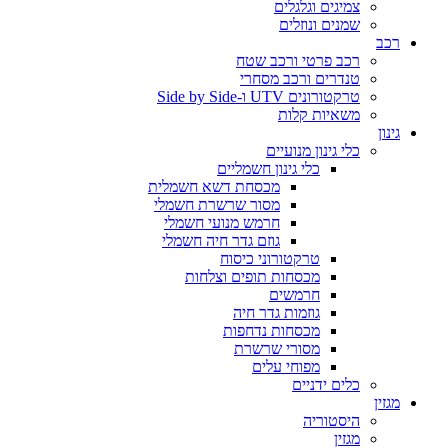
צמיגים וגלגלים
שמנים ונוזלים
רכב
רכב פרטי ורכב שטח
טנדרים ורכב מסחרי
טרקטורונים UTV ו-Side by Side
משאיות קלות
גינון
כלי גינון מנועיים
כלי גינון חשמליים
מכסחת דשא חשמלית
מסור שרשרת חשמלי
חרמש מנועי חשמלי
גוזם גדר חיה חשמלי
טרקטורוני כיסוח
מכסחות תופים וצלחות
חרמשים
גוזמות גדר חיה
מכסחות נדחפות
מסורי שרשרת
מפוחי עלים
כלים ידניים
מגזין
היסטוריה
מגזין