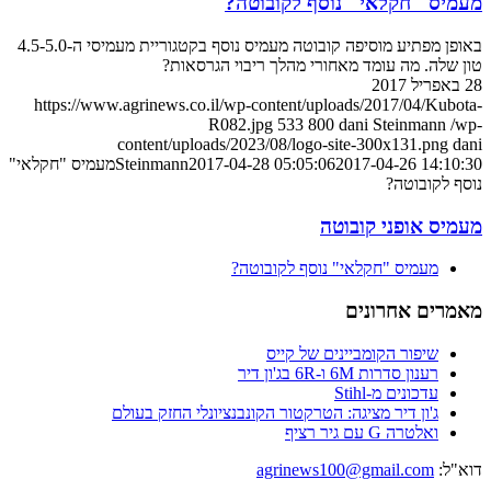
מעמיס "חקלאי" נוסף לקובוטה?
באופן מפתיע מוסיפה קובוטה מעמיס נוסף בקטגוריית מעמיסי ה-4.5-5.0
טון שלה. מה עומד מאחורי מהלך ריבוי הגרסאות?
28 באפריל 2017
https://www.agrinews.co.il/wp-content/uploads/2017/04/Kubota-
R082.jpg
533
800
dani Steinmann
/wp-
content/uploads/2023/08/logo-site-300x131.png
dani
2017-04-26 14:10:30
2017-04-28 05:05:06
Steinmann
מעמיס "חקלאי"
נוסף לקובוטה?
מעמיס אופני קובוטה
מעמיס "חקלאי" נוסף לקובוטה?
מאמרים אחרונים
שיפור הקומביינים של קייס
רענון סדרות 6M ו-6R בג'ון דיר
עדכונים מ-Stihl
ג'ון דיר מציגה: הטרקטור הקונבנציונלי החזק בעולם
ואלטרה G עם גיר רציף
דוא"ל:
agrinews100@gmail.com