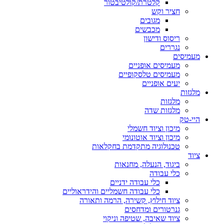
קלטרת/קולטיבטור
חציר וקש
מגובים
מכבשים
ריסוס ודישון
נגררים
מעמיסים
מעמיסים אופניים
מעמיסים טלסקופיים
יעים אופניים
מלגזות
מלגזות
מלגזות שדה
היי-טק
מיכון וציוד חשמלי
מיכון וציוד אוטונומי
טכנולוגיה מתקדמת בחקלאות
ציוד
ביגוד, הנעלה, מחנאות
כלי עבודה
כלי עבודה ידניים
כלי עבודה חשמליים והידראוליים
ציוד חילוץ, קשירה, הרמה ותאורה
גנרטורים ומדחסים
ציוד שאיבה, שטיפה וניקוי