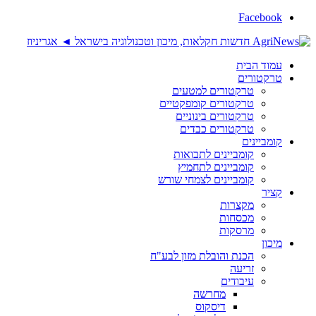
Facebook
עמוד הבית
טרקטורים
טרקטורים למטעים
טרקטורים קומפקטיים
טרקטורים בינוניים
טרקטורים כבדים
קומביינים
קומביינים לתבואות
קומביינים לתחמיץ
קומביינים לצמחי שורש
קציר
מקצרות
מכסחות
מרסקות
מיכון
הכנת והובלת מזון לבע"ח
זריעה
עיבודים
מחרשה
דיסקוס