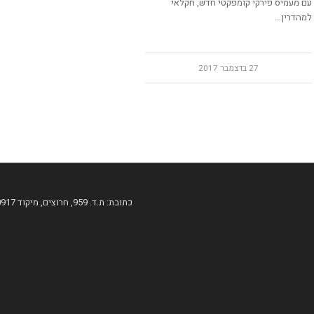
עם מעמיס פירקי קומפקטי חדש, חקלאי
למהדרין...
27 בדצמבר 2017
כתובת: ת.ד. 959, חרוצים, מיקוד 60917