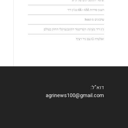
רענון סדרות 6M ו-6R בג'ון דיר
עדכונים מ-Stihl
ג'ון דיר מציגה: הטרקטור הקונבנציונלי החזק בעולם
ואלטרה G עם גיר רציף
דוא"ל:
agrinews100@gmail.com