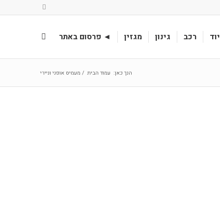
וד
רכב
גינון
מגזין
◄ פרסום באתר
הנך כאן:
עמוד הבית
/
מעמיס אופני וניירי