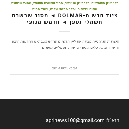
כלי גינון חשמליים
,
כלי גינון מנועיים
,
מסור שרשרת חשמלי
,
מסורי שרשרת
,
מפוח עלים חשמלי
,
מפוחי עלים
,
עמוד הבית
ציוד חדש מ-DOLMAR ◄ מסור שרשרת
חשמלי נטען ◄ חרמש מנועי
היצרנית הגרמנייה מציגה את ליין הדגמים החדש כשבראש החדשות היצע
חדש ורחב של כלים, מסורי שרשרת חשמליים נטענים
24 באוגוסט 2014
דוא"ל:
agrinews100@gmail.com