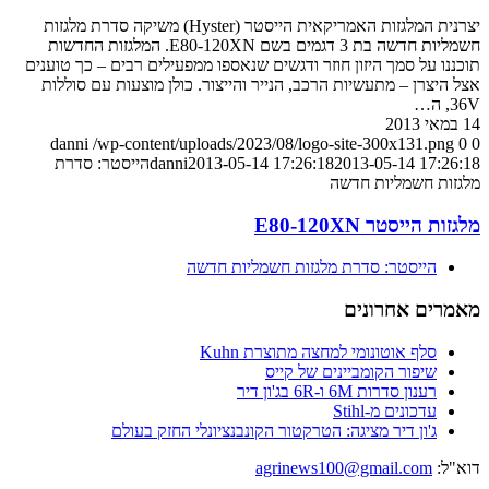
יצרנית המלגזות האמריקאית הייסטר (Hyster) משיקה סדרת מלגזות
חשמליות חדשה בת 3 דגמים בשם E80-120XN. המלגזות החדשות
תוכננו על סמך היזון חוזר ודגשים שנאספו ממפעילים רבים – כך טוענים
אצל היצרן – מתעשיות הרכב, הנייר והייצור. כולן מוצעות עם סוללות
36V, ה…
14 במאי 2013
danni
/wp-content/uploads/2023/08/logo-site-300x131.png
0
0
2013-05-14 17:26:18
2013-05-14 17:26:18
danni
הייסטר: סדרת
מלגזות חשמליות חדשה
מלגזות הייסטר E80-120XN
הייסטר: סדרת מלגזות חשמליות חדשה
מאמרים אחרונים
סלף אוטונומי למחצה מתוצרת Kuhn
שיפור הקומביינים של קייס
רענון סדרות 6M ו-6R בג'ון דיר
עדכונים מ-Stihl
ג'ון דיר מציגה: הטרקטור הקונבנציונלי החזק בעולם
דוא"ל:
agrinews100@gmail.com