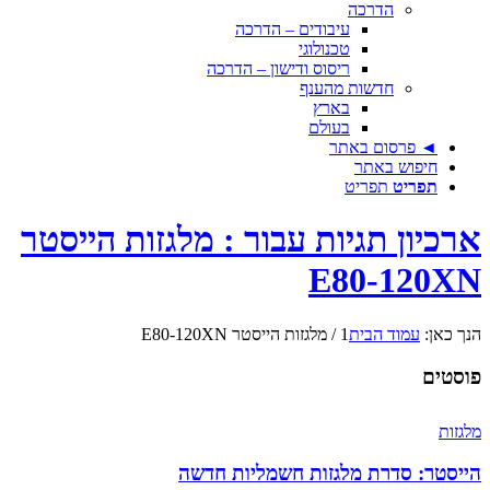
הדרכה
עיבודים – הדרכה
טכנולוגי
ריסוס ודישון – הדרכה
חדשות מהענף
בארץ
בעולם
◄ פרסום באתר
חיפוש באתר
תפריט
תפריט
ארכיון תגיות עבור : מלגזות הייסטר
E80-120XN
הנך כאן:
עמוד הבית
1
/
מלגזות הייסטר E80-120XN
פוסטים
מלגזות
הייסטר: סדרת מלגזות חשמליות חדשה