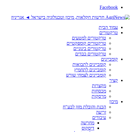
Facebook
עמוד הבית
טרקטורים
טרקטורים למטעים
טרקטורים קומפקטיים
טרקטורים בינוניים
טרקטורים כבדים
קומביינים
קומביינים לתבואות
קומביינים לתחמיץ
קומביינים לצמחי שורש
קציר
מקצרות
מכסחות
מרסקות
מיכון
הכנת והובלת מזון לבע"ח
זריעה
עיבודים
מחרשה
דיסקוס