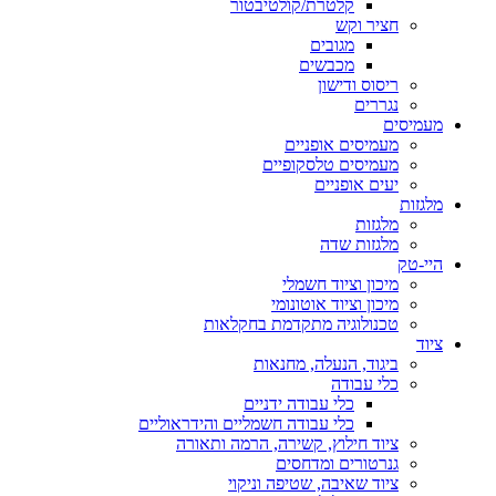
קלטרת/קולטיבטור
חציר וקש
מגובים
מכבשים
ריסוס ודישון
נגררים
מעמיסים
מעמיסים אופניים
מעמיסים טלסקופיים
יעים אופניים
מלגזות
מלגזות
מלגזות שדה
היי-טק
מיכון וציוד חשמלי
מיכון וציוד אוטונומי
טכנולוגיה מתקדמת בחקלאות
ציוד
ביגוד, הנעלה, מחנאות
כלי עבודה
כלי עבודה ידניים
כלי עבודה חשמליים והידראוליים
ציוד חילוץ, קשירה, הרמה ותאורה
גנרטורים ומדחסים
ציוד שאיבה, שטיפה וניקוי