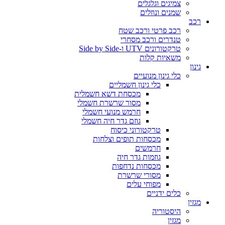
צמיגים וגלגלים
שמנים ונוזלים
רכב
רכב פרטי ורכב שטח
טנדרים ורכב מסחרי
טרקטורונים UTV ו-Side by Side
משאיות קלות
גינון
כלי גינון מנועיים
כלי גינון חשמליים
מכסחת דשא חשמלית
מסור שרשרת חשמלי
חרמש מנועי חשמלי
גוזם גדר חיה חשמלי
טרקטורוני כיסוח
מכסחות תופים וצלחות
חרמשים
גוזמות גדר חיה
מכסחות נדחפות
מסורי שרשרת
מפוחי עלים
כלים ידניים
מגזין
היסטוריה
מגזין