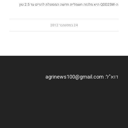
ה-QDD25W היא מלגזה חשמלית חדשה המסוגלת להרים עד 2.5 טון
24 בספטמבר 2012
דוא"ל:
agrinews100@gmail.com