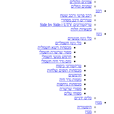
צמיגים וגלגלים
שמנים ונוזלים
רכב
רכב פרטי ורכב שטח
טנדרים ורכב מסחרי
טרקטורונים UTV ו-Side by Side
משאיות קלות
גינון
כלי גינון מנועיים
כלי גינון חשמליים
מכסחת דשא חשמלית
מסור שרשרת חשמלי
חרמש מנועי חשמלי
גוזם גדר חיה חשמלי
טרקטורוני כיסוח
מכסחות תופים וצלחות
חרמשים
גוזמות גדר חיה
מכסחות נדחפות
מסורי שרשרת
מפוחי עלים
כלים ידניים
מגזין
היסטוריה
מגזין