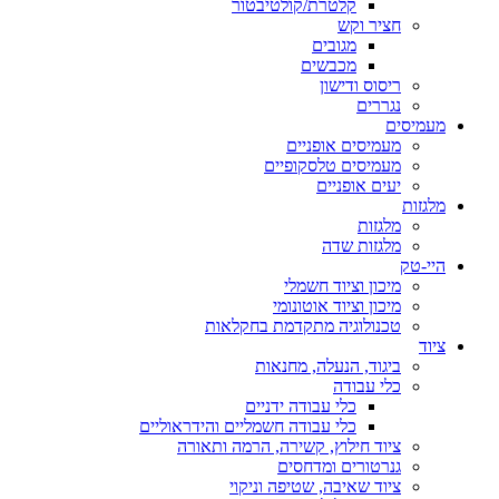
קלטרת/קולטיבטור
חציר וקש
מגובים
מכבשים
ריסוס ודישון
נגררים
מעמיסים
מעמיסים אופניים
מעמיסים טלסקופיים
יעים אופניים
מלגזות
מלגזות
מלגזות שדה
היי-טק
מיכון וציוד חשמלי
מיכון וציוד אוטונומי
טכנולוגיה מתקדמת בחקלאות
ציוד
ביגוד, הנעלה, מחנאות
כלי עבודה
כלי עבודה ידניים
כלי עבודה חשמליים והידראוליים
ציוד חילוץ, קשירה, הרמה ותאורה
גנרטורים ומדחסים
ציוד שאיבה, שטיפה וניקוי