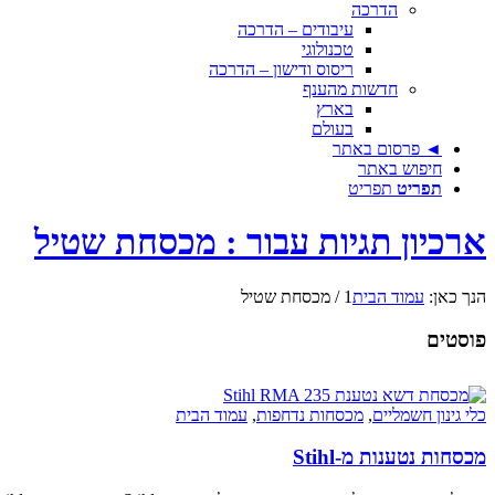
הדרכה
עיבודים – הדרכה
טכנולוגי
ריסוס ודישון – הדרכה
חדשות מהענף
בארץ
בעולם
◄ פרסום באתר
חיפוש באתר
תפריט
תפריט
ארכיון תגיות עבור : מכסחת שטיל
הנך כאן:
עמוד הבית
1
/
מכסחת שטיל
פוסטים
כלי גינון חשמליים
,
מכסחות נדחפות
,
עמוד הבית
מכסחות נטענות מ-Stihl