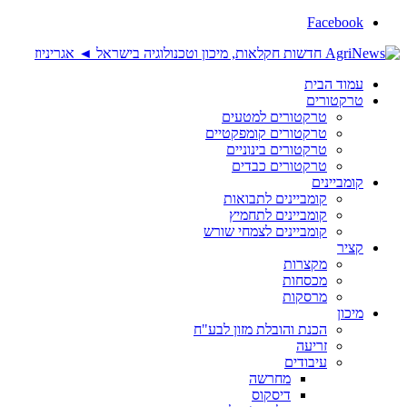
Facebook
עמוד הבית
טרקטורים
טרקטורים למטעים
טרקטורים קומפקטיים
טרקטורים בינוניים
טרקטורים כבדים
קומביינים
קומביינים לתבואות
קומביינים לתחמיץ
קומביינים לצמחי שורש
קציר
מקצרות
מכסחות
מרסקות
מיכון
הכנת והובלת מזון לבע"ח
זריעה
עיבודים
מחרשה
דיסקוס