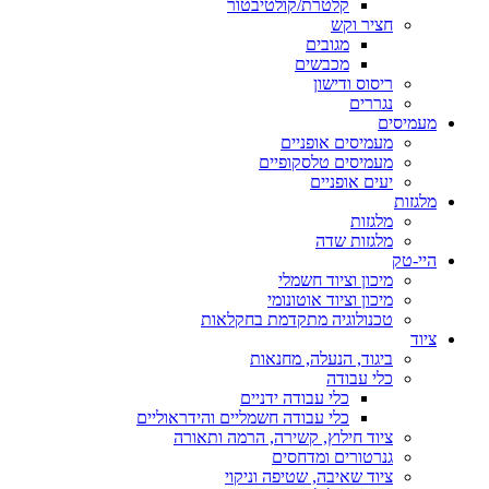
קלטרת/קולטיבטור
חציר וקש
מגובים
מכבשים
ריסוס ודישון
נגררים
מעמיסים
מעמיסים אופניים
מעמיסים טלסקופיים
יעים אופניים
מלגזות
מלגזות
מלגזות שדה
היי-טק
מיכון וציוד חשמלי
מיכון וציוד אוטונומי
טכנולוגיה מתקדמת בחקלאות
ציוד
ביגוד, הנעלה, מחנאות
כלי עבודה
כלי עבודה ידניים
כלי עבודה חשמליים והידראוליים
ציוד חילוץ, קשירה, הרמה ותאורה
גנרטורים ומדחסים
ציוד שאיבה, שטיפה וניקוי