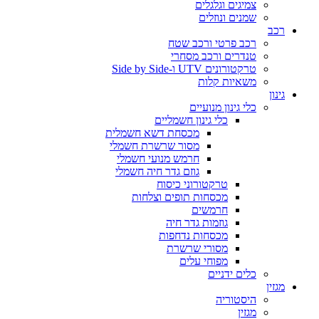
צמיגים וגלגלים
שמנים ונוזלים
רכב
רכב פרטי ורכב שטח
טנדרים ורכב מסחרי
טרקטורונים UTV ו-Side by Side
משאיות קלות
גינון
כלי גינון מנועיים
כלי גינון חשמליים
מכסחת דשא חשמלית
מסור שרשרת חשמלי
חרמש מנועי חשמלי
גוזם גדר חיה חשמלי
טרקטורוני כיסוח
מכסחות תופים וצלחות
חרמשים
גוזמות גדר חיה
מכסחות נדחפות
מסורי שרשרת
מפוחי עלים
כלים ידניים
מגזין
היסטוריה
מגזין