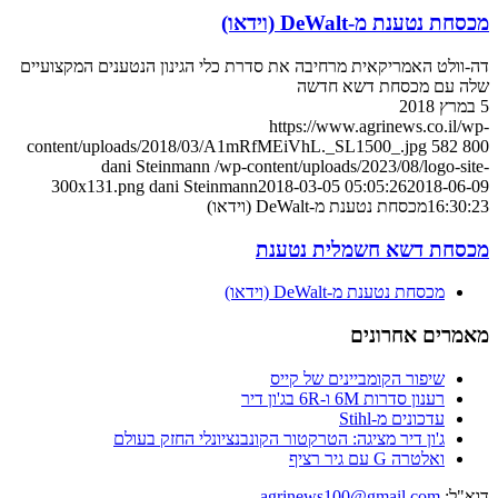
מכסחת נטענת מ-DeWalt (וידאו)
דה-וולט האמריקאית מרחיבה את סדרת כלי הגינון הנטענים המקצועיים
שלה עם מכסחת דשא חדשה
5 במרץ 2018
https://www.agrinews.co.il/wp-
content/uploads/2018/03/A1mRfMEiVhL._SL1500_.jpg
582
800
dani Steinmann
/wp-content/uploads/2023/08/logo-site-
300x131.png
dani Steinmann
2018-03-05 05:05:26
2018-06-09
16:30:23
מכסחת נטענת מ-DeWalt (וידאו)
מכסחת דשא חשמלית נטענת
מכסחת נטענת מ-DeWalt (וידאו)
מאמרים אחרונים
שיפור הקומביינים של קייס
רענון סדרות 6M ו-6R בג'ון דיר
עדכונים מ-Stihl
ג'ון דיר מציגה: הטרקטור הקונבנציונלי החזק בעולם
ואלטרה G עם גיר רציף
דוא"ל:
agrinews100@gmail.com