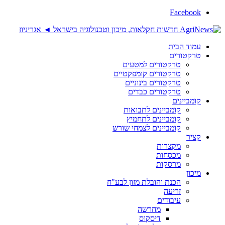
Facebook
עמוד הבית
טרקטורים
טרקטורים למטעים
טרקטורים קומפקטיים
טרקטורים בינוניים
טרקטורים כבדים
קומביינים
קומביינים לתבואות
קומביינים לתחמיץ
קומביינים לצמחי שורש
קציר
מקצרות
מכסחות
מרסקות
מיכון
הכנת והובלת מזון לבע"ח
זריעה
עיבודים
מחרשה
דיסקוס