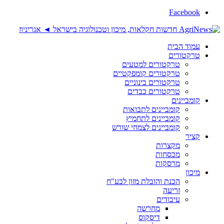
Facebook
עמוד הבית
טרקטורים
טרקטורים למטעים
טרקטורים קומפקטיים
טרקטורים בינוניים
טרקטורים כבדים
קומביינים
קומביינים לתבואות
קומביינים לתחמיץ
קומביינים לצמחי שורש
קציר
מקצרות
מכסחות
מרסקות
מיכון
הכנת והובלת מזון לבע"ח
זריעה
עיבודים
מחרשה
דיסקוס