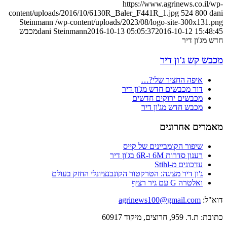
https://www.agrinews.co.il/wp-
content/uploads/2016/10/6130R_Baler_F441R_1.jpg
524
800
dani
Steinmann
/wp-content/uploads/2023/08/logo-site-300x131.png
2016-10-12 15:48:45
2016-10-13 05:05:37
dani Steinmann
מכבש
חדש מג'ון דיר
מכבש קש ג'ון דיר
איפה החציר שלי?…
דור מכבשים חדש מג'ון דיר
מכבשים ירוקים חדשים
מכבש חדש מג'ון דיר
מאמרים אחרונים
שיפור הקומביינים של קייס
רענון סדרות 6M ו-6R בג'ון דיר
עדכונים מ-Stihl
ג'ון דיר מציגה: הטרקטור הקונבנציונלי החזק בעולם
ואלטרה G עם גיר רציף
דוא"ל:
agrinews100@gmail.com
כתובת: ת.ד. 959, חרוצים, מיקוד 60917