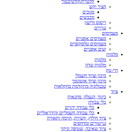
קלטרת/קולטיבטור
חציר וקש
מגובים
מכבשים
ריסוס ודישון
נגררים
מעמיסים
מעמיסים אופניים
מעמיסים טלסקופיים
יעים אופניים
מלגזות
מלגזות
מלגזות שדה
היי-טק
מיכון וציוד חשמלי
מיכון וציוד אוטונומי
טכנולוגיה מתקדמת בחקלאות
ציוד
ביגוד, הנעלה, מחנאות
כלי עבודה
כלי עבודה ידניים
כלי עבודה חשמליים והידראוליים
ציוד חילוץ, קשירה, הרמה ותאורה
גנרטורים ומדחסים
ציוד שאיבה, שטיפה וניקוי