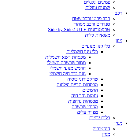
צמיגים וגלגלים
שמנים ונוזלים
רכב
רכב פרטי ורכב שטח
טנדרים ורכב מסחרי
טרקטורונים UTV ו-Side by Side
משאיות קלות
גינון
כלי גינון מנועיים
כלי גינון חשמליים
מכסחת דשא חשמלית
מסור שרשרת חשמלי
חרמש מנועי חשמלי
גוזם גדר חיה חשמלי
טרקטורוני כיסוח
מכסחות תופים וצלחות
חרמשים
גוזמות גדר חיה
מכסחות נדחפות
מסורי שרשרת
מפוחי עלים
כלים ידניים
מגזין
היסטוריה
מגזין