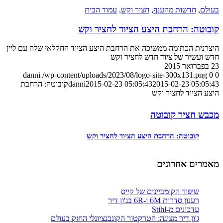
בעולם
,
חדשות מהענף
,
חציר וקש
,
עמוד הבית
קובוטה: הרחבת היצע הציוד לחציר וקש
היצרנית הכתומה ממשיכה את הרחבת היצע הציוד החקלאי שלה עם ליין
חדש ועשיר של ציוד חדש לחציר וקש
23 בפברואר 2015
danni
/wp-content/uploads/2023/08/logo-site-300x131.png
0
0
2015-02-23 05:05:43
2015-02-23 05:05:43
danni
קובוטה: הרחבת
היצע הציוד לחציר וקש
מכבש חציר קובוטה
קובוטה: הרחבת היצע הציוד לחציר וקש
מאמרים אחרונים
שיפור הקומביינים של קייס
רענון סדרות 6M ו-6R בג'ון דיר
עדכונים מ-Stihl
ג'ון דיר מציגה: הטרקטור הקונבנציונלי החזק בעולם