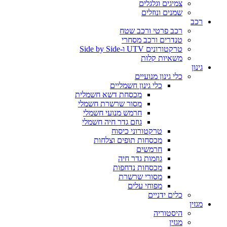
צמיגים וגלגלים
שמנים ונוזלים
רכב
רכב פרטי ורכב שטח
טנדרים ורכב מסחרי
טרקטורונים UTV ו-Side by Side
משאיות קלות
גינון
כלי גינון מנועיים
כלי גינון חשמליים
מכסחת דשא חשמלית
מסור שרשרת חשמלי
חרמש מנועי חשמלי
גוזם גדר חיה חשמלי
טרקטורוני כיסוח
מכסחות תופים וצלחות
חרמשים
גוזמות גדר חיה
מכסחות נדחפות
מסורי שרשרת
מפוחי עלים
כלים ידניים
מגזין
היסטוריה
מגזין