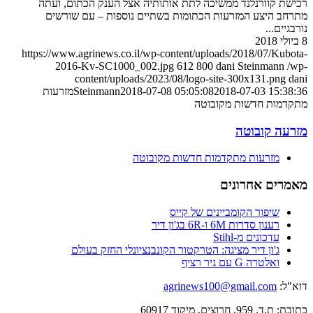
רכישת קוורנלנד ממשיכה לתת אותותיה אצל הענק הכתום, ועתה
מתרחב היצע המזרעות הכתומות בשתיים נוספות – עם שורשים
נורבגיים...
8 ביולי 2018
https://www.agrinews.co.il/wp-content/uploads/2018/07/Kubota-
2016-Kv-SC1000_002.jpg
612
800
dani Steinmann
/wp-
content/uploads/2023/08/logo-site-300x131.png
dani
2018-07-03 15:38:36
2018-07-08 05:05:08
Steinmann
מזרעות
מתקדמות חדשות מקובוטה
מזרעה קובוטה
מזרעות מתקדמות חדשות מקובוטה
מאמרים אחרונים
שיפור הקומביינים של קייס
רענון סדרות 6M ו-6R בג'ון דיר
עדכונים מ-Stihl
ג'ון דיר מציגה: הטרקטור הקונבנציונלי החזק בעולם
ואלטרה G עם גיר רציף
דוא"ל:
agrinews100@gmail.com
כתובת: ת.ד. 959, חרוצים, מיקוד 60917