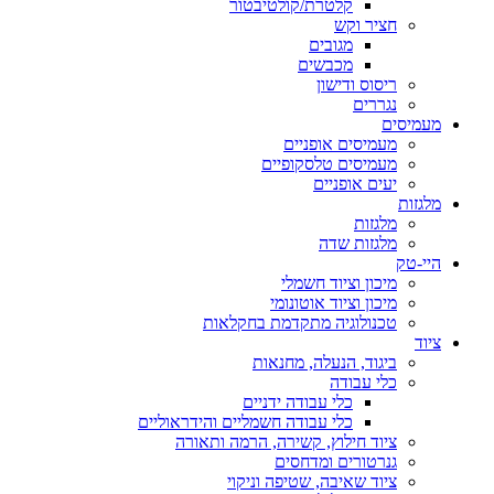
קלטרת/קולטיבטור
חציר וקש
מגובים
מכבשים
ריסוס ודישון
נגררים
מעמיסים
מעמיסים אופניים
מעמיסים טלסקופיים
יעים אופניים
מלגזות
מלגזות
מלגזות שדה
היי-טק
מיכון וציוד חשמלי
מיכון וציוד אוטונומי
טכנולוגיה מתקדמת בחקלאות
ציוד
ביגוד, הנעלה, מחנאות
כלי עבודה
כלי עבודה ידניים
כלי עבודה חשמליים והידראוליים
ציוד חילוץ, קשירה, הרמה ותאורה
גנרטורים ומדחסים
ציוד שאיבה, שטיפה וניקוי