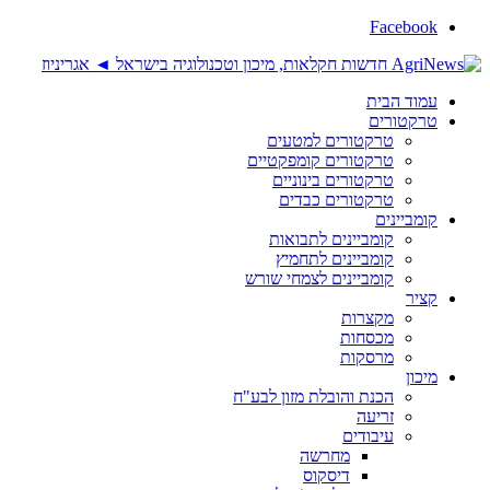
Facebook
עמוד הבית
טרקטורים
טרקטורים למטעים
טרקטורים קומפקטיים
טרקטורים בינוניים
טרקטורים כבדים
קומביינים
קומביינים לתבואות
קומביינים לתחמיץ
קומביינים לצמחי שורש
קציר
מקצרות
מכסחות
מרסקות
מיכון
הכנת והובלת מזון לבע"ח
זריעה
עיבודים
מחרשה
דיסקוס