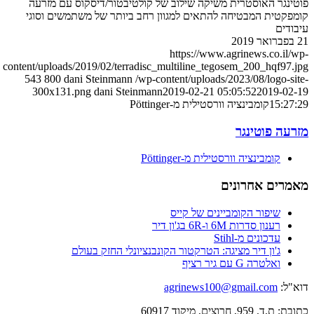
פוטינגר האוסטרית משיקה שילוב של קולטיבטור/דיסקוס עם מזרעה
קומפקטית המבטיחה להתאים למגוון רחב ביותר של משתמשים וסוגי
עיבודים
21 בפברואר 2019
https://www.agrinews.co.il/wp-
content/uploads/2019/02/terradisc_multiline_tegosem_200_hqf97.jpg
543
800
dani Steinmann
/wp-content/uploads/2023/08/logo-site-
300x131.png
dani Steinmann
2019-02-21 05:05:52
2019-02-19
15:27:29
קומבינציה וורסטילית מ-Pöttinger
מזרעה פוטינגר
קומבינציה וורסטילית מ-Pöttinger
מאמרים אחרונים
שיפור הקומביינים של קייס
רענון סדרות 6M ו-6R בג'ון דיר
עדכונים מ-Stihl
ג'ון דיר מציגה: הטרקטור הקונבנציונלי החזק בעולם
ואלטרה G עם גיר רציף
דוא"ל:
agrinews100@gmail.com
כתובת: ת.ד. 959, חרוצים, מיקוד 60917