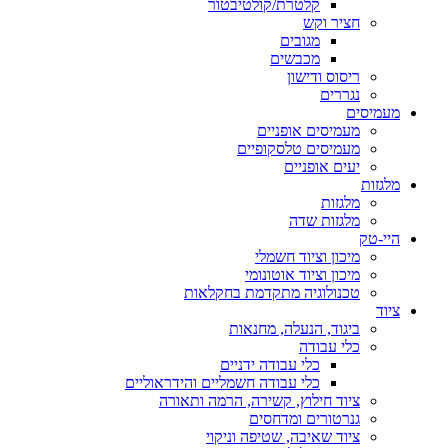
קלטרת/קולטיבטור
חציר וקש
מגובים
מכבשים
ריסוס ודישון
נגררים
מעמיסים
מעמיסים אופניים
מעמיסים טלסקופיים
יעים אופניים
מלגזות
מלגזות
מלגזות שדה
היי-טק
מיכון וציוד חשמלי
מיכון וציוד אוטונומי
טכנולוגיה מתקדמת בחקלאות
ציוד
ביגוד, הנעלה, מחנאות
כלי עבודה
כלי עבודה ידניים
כלי עבודה חשמליים והידראוליים
ציוד חילוץ, קשירה, הרמה ותאורה
גנרטורים ומדחסים
ציוד שאיבה, שטיפה וניקוי