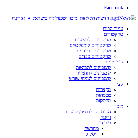
Facebook
עמוד הבית
טרקטורים
טרקטורים למטעים
טרקטורים קומפקטיים
טרקטורים בינוניים
טרקטורים כבדים
קומביינים
קומביינים לתבואות
קומביינים לתחמיץ
קומביינים לצמחי שורש
קציר
מקצרות
מכסחות
מרסקות
מיכון
הכנת והובלת מזון לבע"ח
זריעה
עיבודים
מחרשה
דיסקוס