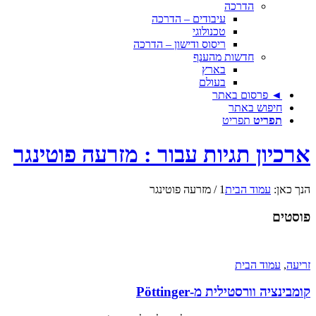
הדרכה
עיבודים – הדרכה
טכנולוגי
ריסוס ודישון – הדרכה
חדשות מהענף
בארץ
בעולם
◄ פרסום באתר
חיפוש באתר
תפריט
תפריט
ארכיון תגיות עבור : מזרעה פוטינגר
הנך כאן:
עמוד הבית
1
/
מזרעה פוטינגר
פוסטים
זריעה
,
עמוד הבית
קומבינציה וורסטילית מ-Pöttinger