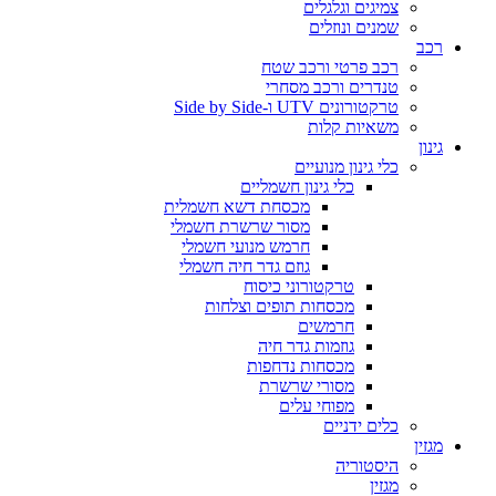
צמיגים וגלגלים
שמנים ונוזלים
רכב
רכב פרטי ורכב שטח
טנדרים ורכב מסחרי
טרקטורונים UTV ו-Side by Side
משאיות קלות
גינון
כלי גינון מנועיים
כלי גינון חשמליים
מכסחת דשא חשמלית
מסור שרשרת חשמלי
חרמש מנועי חשמלי
גוזם גדר חיה חשמלי
טרקטורוני כיסוח
מכסחות תופים וצלחות
חרמשים
גוזמות גדר חיה
מכסחות נדחפות
מסורי שרשרת
מפוחי עלים
כלים ידניים
מגזין
היסטוריה
מגזין