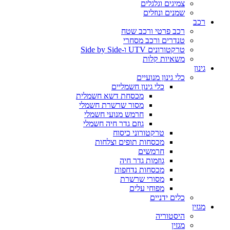
צמיגים וגלגלים
שמנים ונוזלים
רכב
רכב פרטי ורכב שטח
טנדרים ורכב מסחרי
טרקטורונים UTV ו-Side by Side
משאיות קלות
גינון
כלי גינון מנועיים
כלי גינון חשמליים
מכסחת דשא חשמלית
מסור שרשרת חשמלי
חרמש מנועי חשמלי
גוזם גדר חיה חשמלי
טרקטורוני כיסוח
מכסחות תופים וצלחות
חרמשים
גוזמות גדר חיה
מכסחות נדחפות
מסורי שרשרת
מפוחי עלים
כלים ידניים
מגזין
היסטוריה
מגזין