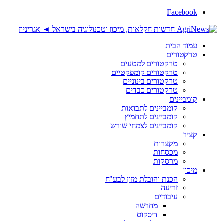
Facebook
עמוד הבית
טרקטורים
טרקטורים למטעים
טרקטורים קומפקטיים
טרקטורים בינוניים
טרקטורים כבדים
קומביינים
קומביינים לתבואות
קומביינים לתחמיץ
קומביינים לצמחי שורש
קציר
מקצרות
מכסחות
מרסקות
מיכון
הכנת והובלת מזון לבע"ח
זריעה
עיבודים
מחרשה
דיסקוס