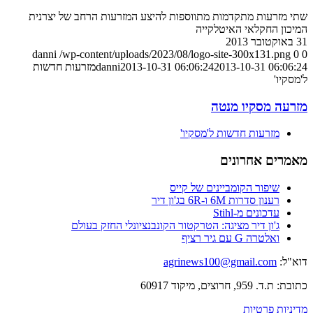
שתי מזרעות מתקדמות מתווספות להיצע המזרעות הרחב של יצרנית
המיכון החקלאי האיטלקייה
31 באוקטובר 2013
danni
/wp-content/uploads/2023/08/logo-site-300x131.png
0
0
2013-10-31 06:06:24
2013-10-31 06:06:24
danni
מזרעות חדשות
ל'מסקיו'
מזרעה מסקיו מנטה
מזרעות חדשות ל'מסקיו'
מאמרים אחרונים
שיפור הקומביינים של קייס
רענון סדרות 6M ו-6R בג'ון דיר
עדכונים מ-Stihl
ג'ון דיר מציגה: הטרקטור הקונבנציונלי החזק בעולם
ואלטרה G עם גיר רציף
דוא"ל:
agrinews100@gmail.com
כתובת: ת.ד. 959, חרוצים, מיקוד 60917
מדיניות פרטיות