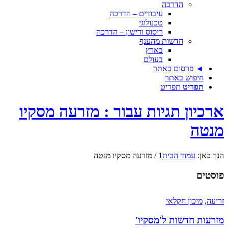
הדרכה
עיבודים – הדרכה
טכנולוגי
ריסוס ודישון – הדרכה
חדשות מהענף
בארץ
בעולם
◄ פרסום באתר
חיפוש באתר
תפריט
תפריט
ארכיון תגיות עבור : מזרעה מסקיו
מנטה
הנך כאן:
עמוד הבית
1
/
מזרעה מסקיו מנטה
פוסטים
זריעה
,
מיכון חקלאי
מזרעות חדשות ל'מסקיו'