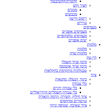
קלטרת/קולטיבטור
חציר וקש
מגובים
מכבשים
ריסוס ודישון
נגררים
מעמיסים
מעמיסים אופניים
מעמיסים טלסקופיים
יעים אופניים
מלגזות
מלגזות
מלגזות שדה
היי-טק
מיכון וציוד חשמלי
מיכון וציוד אוטונומי
טכנולוגיה מתקדמת בחקלאות
ציוד
ביגוד, הנעלה, מחנאות
כלי עבודה
כלי עבודה ידניים
כלי עבודה חשמליים והידראוליים
ציוד חילוץ, קשירה, הרמה ותאורה
גנרטורים ומדחסים
ציוד שאיבה, שטיפה וניקוי