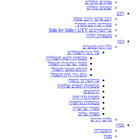
צמיגים וגלגלים
שמנים ונוזלים
רכב
רכב פרטי ורכב שטח
טנדרים ורכב מסחרי
טרקטורונים UTV ו-Side by Side
משאיות קלות
גינון
כלי גינון מנועיים
כלי גינון חשמליים
מכסחת דשא חשמלית
מסור שרשרת חשמלי
חרמש מנועי חשמלי
גוזם גדר חיה חשמלי
טרקטורוני כיסוח
מכסחות תופים וצלחות
חרמשים
גוזמות גדר חיה
מכסחות נדחפות
מסורי שרשרת
מפוחי עלים
כלים ידניים
מגזין
היסטוריה
מגזין