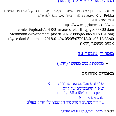
מסקלת אבנים מפינלנד (וידאו)
מותג חדש בדרך: מומחית הציוד החקלאי ומערכות סיקול האבנים הפינית
Kivi-Pekka מיוצגת מעתה בישראל. כנסו לפרטים
4 בינואר 2018
https://www.agrinews.co.il/wp-
content/uploads/2018/01/maxresdefault-1.jpg
390
800
dani
Steinmann
/wp-content/uploads/2023/08/logo-site-300x131.png
2018-01-03 13:33:40
2018-01-04 05:05:07
dani Steinmann
מסקלת
אבנים מפינלנד (וידאו)
מוסך רץ מגבעת עוז
מסקלת אבנים מפינלנד (וידאו)
מאמרים אחרונים
סלף אוטונומי למחצה מתוצרת Kuhn
שיפור הקומביינים של קייס
רענון סדרות 6M ו-6R בג'ון דיר
עדכונים מ-Stihl
ג'ון דיר מציגה: הטרקטור הקונבנציונלי החזק בעולם
דוא"ל:
agrinews100@gmail.com