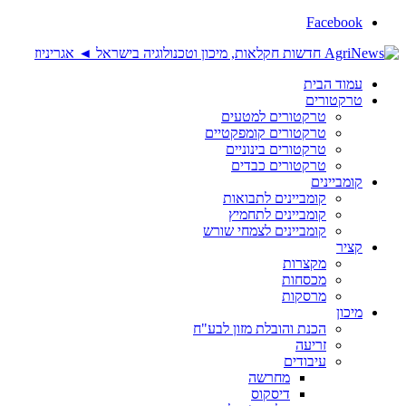
Facebook
עמוד הבית
טרקטורים
טרקטורים למטעים
טרקטורים קומפקטיים
טרקטורים בינוניים
טרקטורים כבדים
קומביינים
קומביינים לתבואות
קומביינים לתחמיץ
קומביינים לצמחי שורש
קציר
מקצרות
מכסחות
מרסקות
מיכון
הכנת והובלת מזון לבע"ח
זריעה
עיבודים
מחרשה
דיסקוס