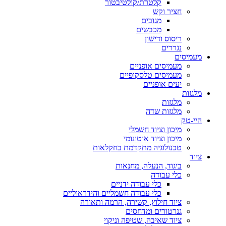
קלטרת/קולטיבטור
חציר וקש
מגובים
מכבשים
ריסוס ודישון
נגררים
מעמיסים
מעמיסים אופניים
מעמיסים טלסקופיים
יעים אופניים
מלגזות
מלגזות
מלגזות שדה
היי-טק
מיכון וציוד חשמלי
מיכון וציוד אוטונומי
טכנולוגיה מתקדמת בחקלאות
ציוד
ביגוד, הנעלה, מחנאות
כלי עבודה
כלי עבודה ידניים
כלי עבודה חשמליים והידראוליים
ציוד חילוץ, קשירה, הרמה ותאורה
גנרטורים ומדחסים
ציוד שאיבה, שטיפה וניקוי