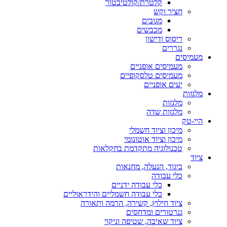
קלטרת/קולטיבטור
חציר וקש
מגובים
מכבשים
ריסוס ודישון
נגררים
מעמיסים
מעמיסים אופניים
מעמיסים טלסקופיים
יעים אופניים
מלגזות
מלגזות
מלגזות שדה
היי-טק
מיכון וציוד חשמלי
מיכון וציוד אוטונומי
טכנולוגיה מתקדמת בחקלאות
ציוד
ביגוד, הנעלה, מחנאות
כלי עבודה
כלי עבודה ידניים
כלי עבודה חשמליים והידראוליים
ציוד חילוץ, קשירה, הרמה ותאורה
גנרטורים ומדחסים
ציוד שאיבה, שטיפה וניקוי