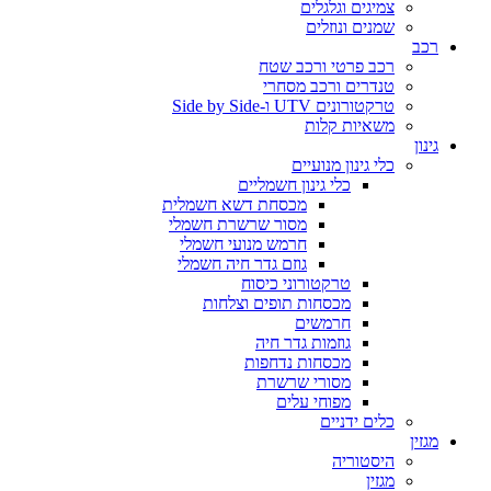
צמיגים וגלגלים
שמנים ונוזלים
רכב
רכב פרטי ורכב שטח
טנדרים ורכב מסחרי
טרקטורונים UTV ו-Side by Side
משאיות קלות
גינון
כלי גינון מנועיים
כלי גינון חשמליים
מכסחת דשא חשמלית
מסור שרשרת חשמלי
חרמש מנועי חשמלי
גוזם גדר חיה חשמלי
טרקטורוני כיסוח
מכסחות תופים וצלחות
חרמשים
גוזמות גדר חיה
מכסחות נדחפות
מסורי שרשרת
מפוחי עלים
כלים ידניים
מגזין
היסטוריה
מגזין