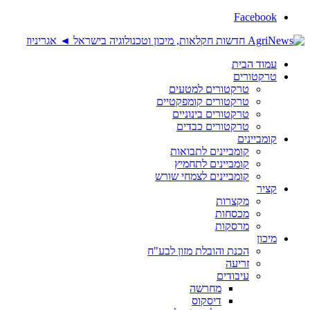
Facebook
עמוד הבית
טרקטורים
טרקטורים למטעים
טרקטורים קומפקטיים
טרקטורים בינוניים
טרקטורים כבדים
קומביינים
קומביינים לתבואות
קומביינים לתחמיץ
קומביינים לצמחי שורש
קציר
מקצרות
מכסחות
מרסקות
מיכון
הכנת והובלת מזון לבע"ח
זריעה
עיבודים
מחרשה
דיסקוס