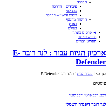
הדרכה
עיבודים – הדרכה
טכנולוגי
ריסוס ודישון – הדרכה
חדשות מהענף
בארץ
בעולם
◄ פרסום באתר
חיפוש באתר
תפריט
תפריט
ארכיון תגיות עבור : לנד רובר E-
Defender
הנך כאן:
עמוד הבית
1
/
לנד רובר E-Defender
פוסטים
רכב
,
רכב פרטי ורכב שטח
לנד רובר דיפנדר חשמלי