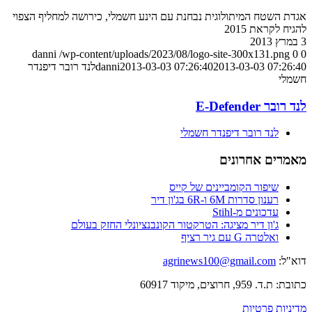
אגדת השטח המיתולוגית נבחנת עם הינע חשמלי, כירושה למחליף הצפוי
להגיח לקראת 2015
3 במרץ 2013
danni
/wp-content/uploads/2023/08/logo-site-300x131.png
0
0
2013-03-03 07:26:40
2013-03-03 07:26:40
danni
לנד רובר דיפנדר
חשמלי
לנד רובר E-Defender
לנד רובר דיפנדר חשמלי
מאמרים אחרונים
שיפור הקומביינים של קייס
רענון סדרות 6M ו-6R בג'ון דיר
עדכונים מ-Stihl
ג'ון דיר מציגה: הטרקטור הקונבנציונלי החזק בעולם
ואלטרה G עם גיר רציף
דוא"ל:
agrinews100@gmail.com
כתובת: ת.ד. 959, חרוצים, מיקוד 60917
מדיניות פרטיות