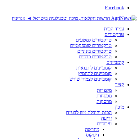
Facebook
עמוד הבית
טרקטורים
טרקטורים למטעים
טרקטורים קומפקטיים
טרקטורים בינוניים
טרקטורים כבדים
קומביינים
קומביינים לתבואות
קומביינים לתחמיץ
קומביינים לצמחי שורש
קציר
מקצרות
מכסחות
מרסקות
מיכון
הכנת והובלת מזון לבע"ח
זריעה
עיבודים
מחרשה
דיסקוס