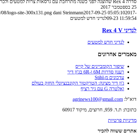
סדרה Rex 4 שהוצגה לפני כשנה מתרחבת עם גרסאות צרות למטעים ולכרמים
25 בספטמבר 2017
/08/logo-site-300x131.png
dani Steinmann
2017-09-25 05:05:10
2017-
09-23 11:59:54
לנדיני חדש למטעים
לנדיני Rex 4 V
לנדיני חדש למטעים
מאמרים אחרונים
שיפור הקומביינים של קייס
רענון סדרות 6M ו-6R בג'ון דיר
עדכונים מ-Stihl
ג'ון דיר מציגה: הטרקטור הקונבנציונלי החזק בעולם
ואלטרה G עם גיר רציף
דוא"ל:
agrinews100@gmail.com
כתובת: ת.ד. 959, חרוצים, מיקוד 60917
מדיניות פרטיות
אתרים ששווה להכיר