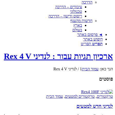
הדרכה
עיבודים – הדרכה
טכנולוגי
ריסוס ודישון – הדרכה
חדשות מהענף
בארץ
בעולם
◄ פרסום באתר
חיפוש באתר
תפריט
תפריט
ארכיון תגיות עבור : לנדיני Rex 4 V
הנך כאן:
עמוד הבית
1
/
לנדיני Rex 4 V
פוסטים
טרקטורים
,
טרקטורים למטעים
,
עמוד הבית
לנדיני חדש למטעים