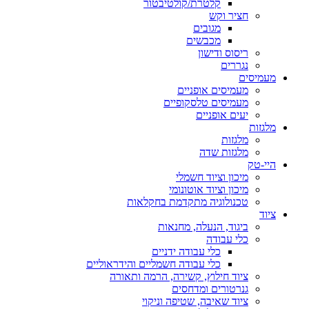
קלטרת/קולטיבטור
חציר וקש
מגובים
מכבשים
ריסוס ודישון
נגררים
מעמיסים
מעמיסים אופניים
מעמיסים טלסקופיים
יעים אופניים
מלגזות
מלגזות
מלגזות שדה
היי-טק
מיכון וציוד חשמלי
מיכון וציוד אוטונומי
טכנולוגיה מתקדמת בחקלאות
ציוד
ביגוד, הנעלה, מחנאות
כלי עבודה
כלי עבודה ידניים
כלי עבודה חשמליים והידראוליים
ציוד חילוץ, קשירה, הרמה ותאורה
גנרטורים ומדחסים
ציוד שאיבה, שטיפה וניקוי