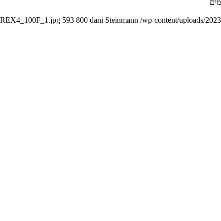
I_REX4_100F_1.jpg
593
800
dani Steinmann
/wp-content/uploads/2023