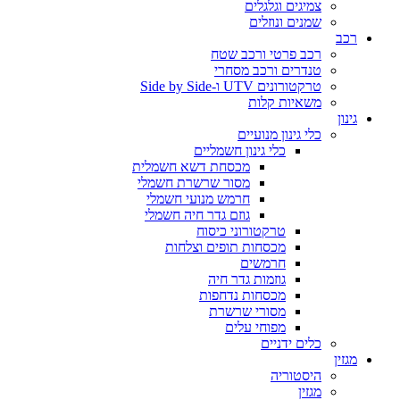
צמיגים וגלגלים
שמנים ונוזלים
רכב
רכב פרטי ורכב שטח
טנדרים ורכב מסחרי
טרקטורונים UTV ו-Side by Side
משאיות קלות
גינון
כלי גינון מנועיים
כלי גינון חשמליים
מכסחת דשא חשמלית
מסור שרשרת חשמלי
חרמש מנועי חשמלי
גוזם גדר חיה חשמלי
טרקטורוני כיסוח
מכסחות תופים וצלחות
חרמשים
גוזמות גדר חיה
מכסחות נדחפות
מסורי שרשרת
מפוחי עלים
כלים ידניים
מגזין
היסטוריה
מגזין