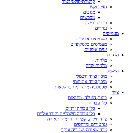
קלטרת/קולטיבטור
חציר וקש
מגובים
מכבשים
ריסוס ודישון
נגררים
מעמיסים
מעמיסים אופניים
מעמיסים טלסקופיים
יעים אופניים
מלגזות
מלגזות
מלגזות שדה
היי-טק
מיכון וציוד חשמלי
מיכון וציוד אוטונומי
טכנולוגיה מתקדמת בחקלאות
ציוד
ביגוד, הנעלה, מחנאות
כלי עבודה
כלי עבודה ידניים
כלי עבודה חשמליים והידראוליים
ציוד חילוץ, קשירה, הרמה ותאורה
גנרטורים ומדחסים
ציוד שאיבה, שטיפה וניקוי