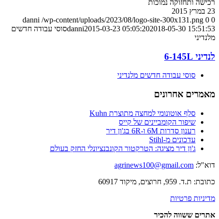
רכישה ותחזוקה נמוכות
23 במרץ 2015
danni
/wp-content/uploads/2023/08/logo-site-300x131.png
0
0
2018-05-30 15:51:53
2015-03-23 05:05:20
danni
סוסי עבודה חדשים
מלנדיני
לנדיני 6-145L
סוסי עבודה חדשים מלנדיני
מאמרים אחרונים
סלף אוטונומי למחצה מתוצרת Kuhn
שיפור הקומביינים של קייס
רענון סדרות 6M ו-6R בג'ון דיר
עדכונים מ-Stihl
ג'ון דיר מציגה: הטרקטור הקונבנציונלי החזק בעולם
דוא"ל:
agrinews100@gmail.com
כתובת: ת.ד. 959, חרוצים, מיקוד 60917
מדיניות פרטיות
אתרים ששווה להכיר