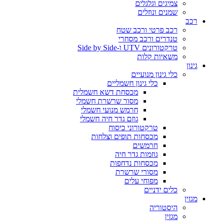
צמיגים וגלגלים
שמנים ונוזלים
רכב
רכב פרטי ורכב שטח
טנדרים ורכב מסחרי
טרקטורונים UTV ו-Side by Side
משאיות קלות
גינון
כלי גינון מנועיים
כלי גינון חשמליים
מכסחת דשא חשמלית
מסור שרשרת חשמלי
חרמש מנועי חשמלי
גוזם גדר חיה חשמלי
טרקטורוני כיסוח
מכסחות תופים וצלחות
חרמשים
גוזמות גדר חיה
מכסחות נדחפות
מסורי שרשרת
מפוחי עלים
כלים ידניים
מגזין
היסטוריה
מגזין