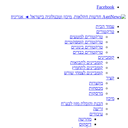
Facebook
עמוד הבית
טרקטורים
טרקטורים למטעים
טרקטורים קומפקטיים
טרקטורים בינוניים
טרקטורים כבדים
קומביינים
קומביינים לתבואות
קומביינים לתחמיץ
קומביינים לצמחי שורש
קציר
מקצרות
מכסחות
מרסקות
מיכון
הכנת והובלת מזון לבע"ח
זריעה
עיבודים
מחרשה
דיסקוס