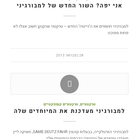
אני יפה? השור החדש של למבורגיני
למבורגיני חושפים את ה'נייטרו' החדש – טרקטור שהקנקן חשוב אצלו לא
פחות מתוכנו
28 בפברואר 2013
טרקטורים
,
טרקטורים קומפקטיים
למבורגיני מעדכנת את המיוחדים שלה
למבורגיני האיטלקייה, בבעלות קונצרן SAME DEUTZ-FAHR, משיקה ליין
מעודכן ומחודש של טרקטורי הכרמים והמטעים שלה