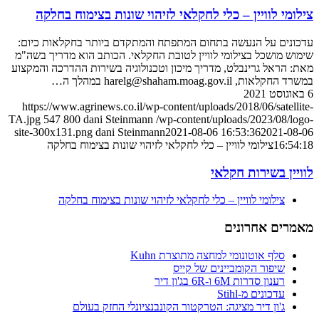
צילומי לוויין – כלי לחקלאי לזיהוי שונות בצימוח בחלקה
עדכונים על הנעשה בתחום המתפתח והמתקדם ביותר בחקלאות כיום:
שימוש מושכל בצילומי לוויין לטובת החקלאי. הכותב הוא מדריך בשה"מ
מאת: הראל גרינבלט, מדריך מיכון וטכנולוגיה בשירות ההדרכה והמקצוע
במשרד החקלאות, harelg@shaham.moag.gov.il במהלך ה…
6 באוגוסט 2021
https://www.agrinews.co.il/wp-content/uploads/2018/06/satellite-
TA.jpg
547
800
dani Steinmann
/wp-content/uploads/2023/08/logo-
site-300x131.png
dani Steinmann
2021-08-06 16:53:36
2021-08-06
16:54:18
צילומי לוויין – כלי לחקלאי לזיהוי שונות בצימוח בחלקה
לוויין בשירות חקלאי
צילומי לוויין – כלי לחקלאי לזיהוי שונות בצימוח בחלקה
מאמרים אחרונים
סלף אוטונומי למחצה מתוצרת Kuhn
שיפור הקומביינים של קייס
רענון סדרות 6M ו-6R בג'ון דיר
עדכונים מ-Stihl
ג'ון דיר מציגה: הטרקטור הקונבנציונלי החזק בעולם