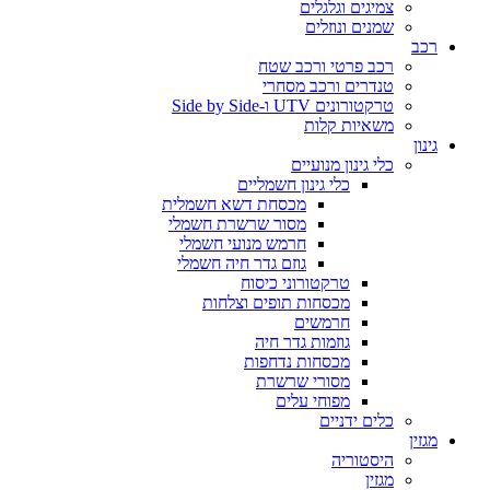
צמיגים וגלגלים
שמנים ונוזלים
רכב
רכב פרטי ורכב שטח
טנדרים ורכב מסחרי
טרקטורונים UTV ו-Side by Side
משאיות קלות
גינון
כלי גינון מנועיים
כלי גינון חשמליים
מכסחת דשא חשמלית
מסור שרשרת חשמלי
חרמש מנועי חשמלי
גוזם גדר חיה חשמלי
טרקטורוני כיסוח
מכסחות תופים וצלחות
חרמשים
גוזמות גדר חיה
מכסחות נדחפות
מסורי שרשרת
מפוחי עלים
כלים ידניים
מגזין
היסטוריה
מגזין