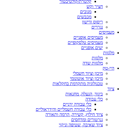
קלטרת/קולטיבטור
חציר וקש
מגובים
מכבשים
ריסוס ודישון
נגררים
מעמיסים
מעמיסים אופניים
מעמיסים טלסקופיים
יעים אופניים
מלגזות
מלגזות
מלגזות שדה
היי-טק
מיכון וציוד חשמלי
מיכון וציוד אוטונומי
טכנולוגיה מתקדמת בחקלאות
ציוד
ביגוד, הנעלה, מחנאות
כלי עבודה
כלי עבודה ידניים
כלי עבודה חשמליים והידראוליים
ציוד חילוץ, קשירה, הרמה ותאורה
גנרטורים ומדחסים
ציוד שאיבה, שטיפה וניקוי