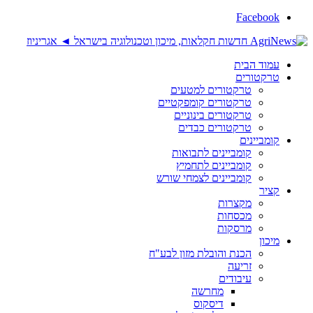
Facebook
עמוד הבית
טרקטורים
טרקטורים למטעים
טרקטורים קומפקטיים
טרקטורים בינוניים
טרקטורים כבדים
קומביינים
קומביינים לתבואות
קומביינים לתחמיץ
קומביינים לצמחי שורש
קציר
מקצרות
מכסחות
מרסקות
מיכון
הכנת והובלת מזון לבע"ח
זריעה
עיבודים
מחרשה
דיסקוס