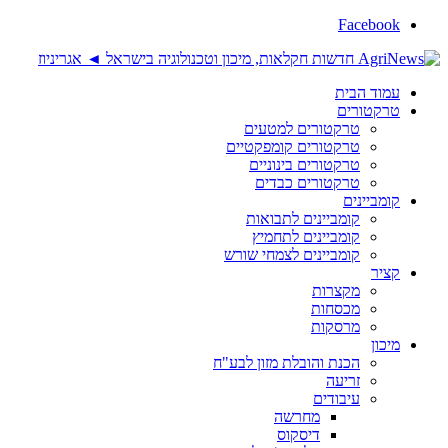
Facebook
עמוד הבית
טרקטורים
טרקטורים למטעים
טרקטורים קומפקטיים
טרקטורים בינוניים
טרקטורים כבדים
קומביינים
קומביינים לתבואות
קומביינים לתחמיץ
קומביינים לצמחי שורש
קציר
מקצרות
מכסחות
מרסקות
מיכון
הכנת והובלת מזון לבע"ח
זריעה
עיבודים
מחרשה
דיסקוס