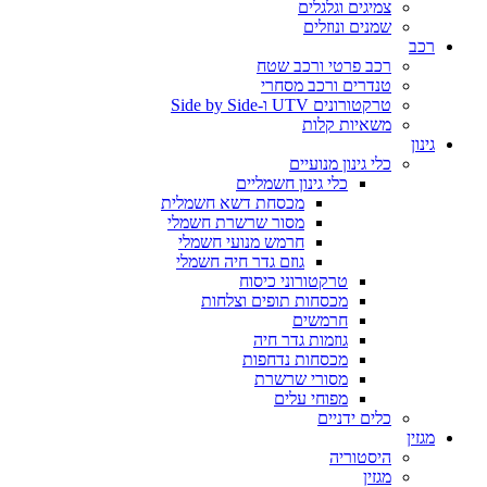
צמיגים וגלגלים
שמנים ונוזלים
רכב
רכב פרטי ורכב שטח
טנדרים ורכב מסחרי
טרקטורונים UTV ו-Side by Side
משאיות קלות
גינון
כלי גינון מנועיים
כלי גינון חשמליים
מכסחת דשא חשמלית
מסור שרשרת חשמלי
חרמש מנועי חשמלי
גוזם גדר חיה חשמלי
טרקטורוני כיסוח
מכסחות תופים וצלחות
חרמשים
גוזמות גדר חיה
מכסחות נדחפות
מסורי שרשרת
מפוחי עלים
כלים ידניים
מגזין
היסטוריה
מגזין