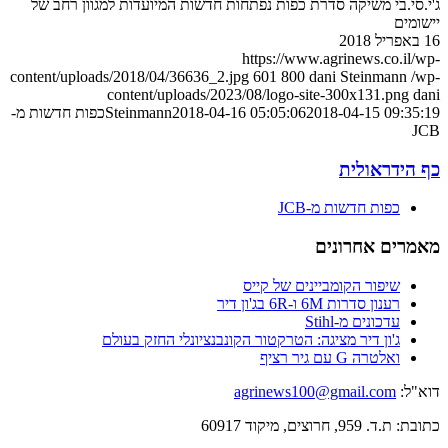
ג'י.סי.בי משיקה סדרת כפות נפתחות חדשות המיועדות למגוון רחב של
יישומים
16 באפריל 2018
https://www.agrinews.co.il/wp-
content/uploads/2018/04/36636_2.jpg
601
800
dani Steinmann
/wp-
content/uploads/2023/08/logo-site-300x131.png
dani
2018-04-15 09:35:19
2018-04-16 05:05:06
Steinmann
כפות חדשות מ-
JCB
כף הידראולית
כפות חדשות מ-JCB
מאמרים אחרונים
שיפור הקומביינים של קייס
רענון סדרות 6M ו-6R בג'ון דיר
עדכונים מ-Stihl
ג'ון דיר מציגה: הטרקטור הקונבנציונלי החזק בעולם
ואלטרה G עם גיר רציף
דוא"ל:
agrinews100@gmail.com
כתובת: ת.ד. 959, חרוצים, מיקוד 60917