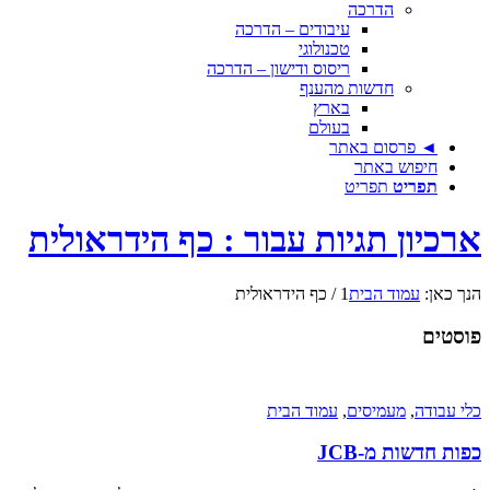
הדרכה
עיבודים – הדרכה
טכנולוגי
ריסוס ודישון – הדרכה
חדשות מהענף
בארץ
בעולם
◄ פרסום באתר
חיפוש באתר
תפריט
תפריט
ארכיון תגיות עבור : כף הידראולית
הנך כאן:
עמוד הבית
1
/
כף הידראולית
פוסטים
כלי עבודה
,
מעמיסים
,
עמוד הבית
כפות חדשות מ-JCB