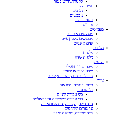
קלטרת/קולטיבטור
חציר וקש
מגובים
מכבשים
ריסוס ודישון
נגררים
מעמיסים
מעמיסים אופניים
מעמיסים טלסקופיים
יעים אופניים
מלגזות
מלגזות
מלגזות שדה
היי-טק
מיכון וציוד חשמלי
מיכון וציוד אוטונומי
טכנולוגיה מתקדמת בחקלאות
ציוד
ביגוד, הנעלה, מחנאות
כלי עבודה
כלי עבודה ידניים
כלי עבודה חשמליים והידראוליים
ציוד חילוץ, קשירה, הרמה ותאורה
גנרטורים ומדחסים
ציוד שאיבה, שטיפה וניקוי