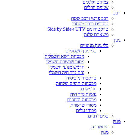
צמיגים וגלגלים
שמנים ונוזלים
רכב
רכב פרטי ורכב שטח
טנדרים ורכב מסחרי
טרקטורונים UTV ו-Side by Side
משאיות קלות
גינון
כלי גינון מנועיים
כלי גינון חשמליים
מכסחת דשא חשמלית
מסור שרשרת חשמלי
חרמש מנועי חשמלי
גוזם גדר חיה חשמלי
טרקטורוני כיסוח
מכסחות תופים וצלחות
חרמשים
גוזמות גדר חיה
מכסחות נדחפות
מסורי שרשרת
מפוחי עלים
כלים ידניים
מגזין
היסטוריה
מגזין