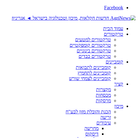
Facebook
עמוד הבית
טרקטורים
טרקטורים למטעים
טרקטורים קומפקטיים
טרקטורים בינוניים
טרקטורים כבדים
קומביינים
קומביינים לתבואות
קומביינים לתחמיץ
קומביינים לצמחי שורש
קציר
מקצרות
מכסחות
מרסקות
מיכון
הכנת והובלת מזון לבע"ח
זריעה
עיבודים
מחרשה
דיסקוס