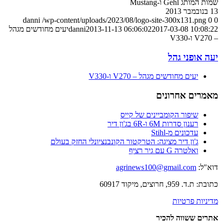
שמות המותג Gehl ו-Mustang
13 בנובמבר 2013
danni
/wp-content/uploads/2023/08/logo-site-300x131.png
0
0
2017-03-08 10:08:22
2013-11-13 06:06:02
danni
יעים מחודשים מגהל
– V270 ו-V330
יעה אופני גהל
יעים מחודשים מגהל – V270 ו-V330
מאמרים אחרונים
שיפור הקומביינים של קייס
רענון סדרות 6M ו-6R בג'ון דיר
עדכונים מ-Stihl
ג'ון דיר מציגה: הטרקטור הקונבנציונלי החזק בעולם
ואלטרה G עם גיר רציף
דוא"ל:
agrinews100@gmail.com
כתובת: ת.ד. 959, חרוצים, מיקוד 60917
מדיניות פרטיות
אתרים ששווה להכיר