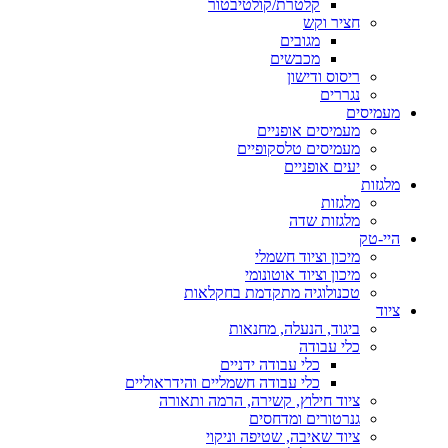
קלטרת/קולטיבטור
חציר וקש
מגובים
מכבשים
ריסוס ודישון
נגררים
מעמיסים
מעמיסים אופניים
מעמיסים טלסקופיים
יעים אופניים
מלגזות
מלגזות
מלגזות שדה
היי-טק
מיכון וציוד חשמלי
מיכון וציוד אוטונומי
טכנולוגיה מתקדמת בחקלאות
ציוד
ביגוד, הנעלה, מחנאות
כלי עבודה
כלי עבודה ידניים
כלי עבודה חשמליים והידראוליים
ציוד חילוץ, קשירה, הרמה ותאורה
גנרטורים ומדחסים
ציוד שאיבה, שטיפה וניקוי