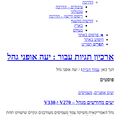
הדרכה
עיבודים – הדרכה
טכנולוגי
ריסוס ודישון – הדרכה
חדשות מהענף
בארץ
בעולם
◄ פרסום באתר
חיפוש באתר
תפריט
תפריט
ארכיון תגיות עבור : יעה אופני גהל
הנך כאן:
עמוד הבית
1
/
יעה אופני גהל
פוסטים
יעים אופניים
,
מעמיסים
יעים מחודשים מגהל – V270 ו-V330
גהל האמריקאית משיקה צמד מעמיסים מעודכנים ונקיים שישווקו תחת