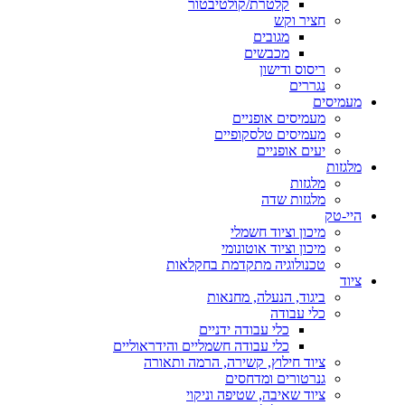
קלטרת/קולטיבטור
חציר וקש
מגובים
מכבשים
ריסוס ודישון
נגררים
מעמיסים
מעמיסים אופניים
מעמיסים טלסקופיים
יעים אופניים
מלגזות
מלגזות
מלגזות שדה
היי-טק
מיכון וציוד חשמלי
מיכון וציוד אוטונומי
טכנולוגיה מתקדמת בחקלאות
ציוד
ביגוד, הנעלה, מחנאות
כלי עבודה
כלי עבודה ידניים
כלי עבודה חשמליים והידראוליים
ציוד חילוץ, קשירה, הרמה ותאורה
גנרטורים ומדחסים
ציוד שאיבה, שטיפה וניקוי