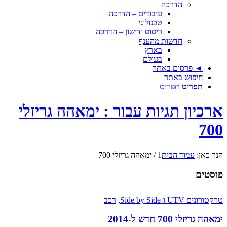
הדרכה
עיבודים – הדרכה
טכנולוגי
ריסוס ודישון – הדרכה
חדשות מהענף
בארץ
בעולם
◄ פרסום באתר
חיפוש באתר
תפריט
תפריט
ארכיון תגיות עבור : ימאהה גריזלי
700
הנך כאן:
עמוד הבית
1
/
ימאהה גריזלי 700
פוסטים
טרקטורונים UTV ו-Side by Side
,
רכב
ימאהה גריזלי 700 חדש ל-2014