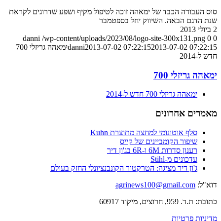
סוס העבודה הכבד של ימאהה זוכה לטיפול מקיף ושפע שדרוגים לקראת
שנת הדגם הבאה. השיווק יחל בספטמבר
2 ביולי 2013
danni
/wp-content/uploads/2023/08/logo-site-300x131.png
0
0
2013-07-02 07:22:15
2013-07-02 07:22:15
danni
ימאהה גריזלי 700
חדש ל-2014
ימאהה גריזלי 700
ימאהה גריזלי 700 חדש ל-2014
מאמרים אחרונים
סלף אוטונומי למחצה מתוצרת Kuhn
שיפור הקומביינים של קייס
רענון סדרות 6M ו-6R בג'ון דיר
עדכונים מ-Stihl
ג'ון דיר מציגה: הטרקטור הקונבנציונלי החזק בעולם
דוא"ל:
agrinews100@gmail.com
כתובת: ת.ד. 959, חרוצים, מיקוד 60917
מדיניות פרטיות