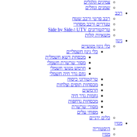
צמיגים וגלגלים
שמנים ונוזלים
רכב
רכב פרטי ורכב שטח
טנדרים ורכב מסחרי
טרקטורונים UTV ו-Side by Side
משאיות קלות
גינון
כלי גינון מנועיים
כלי גינון חשמליים
מכסחת דשא חשמלית
מסור שרשרת חשמלי
חרמש מנועי חשמלי
גוזם גדר חיה חשמלי
טרקטורוני כיסוח
מכסחות תופים וצלחות
חרמשים
גוזמות גדר חיה
מכסחות נדחפות
מסורי שרשרת
מפוחי עלים
כלים ידניים
מגזין
היסטוריה
מגזין