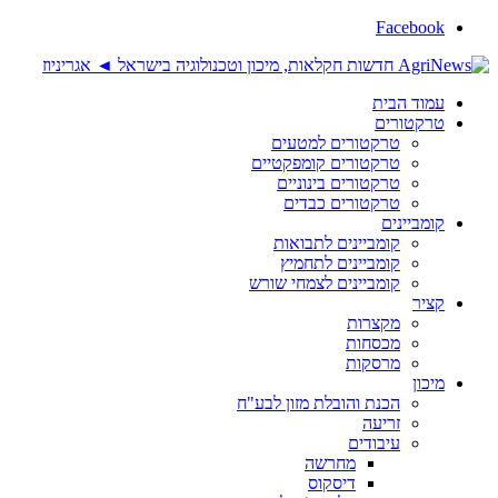
Facebook
עמוד הבית
טרקטורים
טרקטורים למטעים
טרקטורים קומפקטיים
טרקטורים בינוניים
טרקטורים כבדים
קומביינים
קומביינים לתבואות
קומביינים לתחמיץ
קומביינים לצמחי שורש
קציר
מקצרות
מכסחות
מרסקות
מיכון
הכנת והובלת מזון לבע"ח
זריעה
עיבודים
מחרשה
דיסקוס