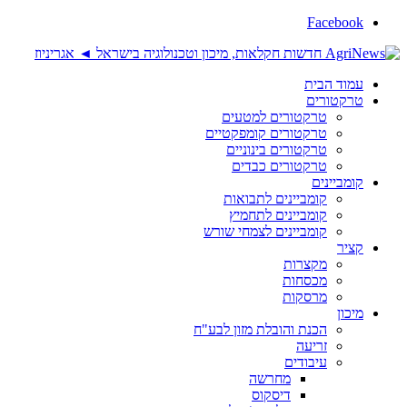
Facebook
עמוד הבית
טרקטורים
טרקטורים למטעים
טרקטורים קומפקטיים
טרקטורים בינוניים
טרקטורים כבדים
קומביינים
קומביינים לתבואות
קומביינים לתחמיץ
קומביינים לצמחי שורש
קציר
מקצרות
מכסחות
מרסקות
מיכון
הכנת והובלת מזון לבע"ח
זריעה
עיבודים
מחרשה
דיסקוס