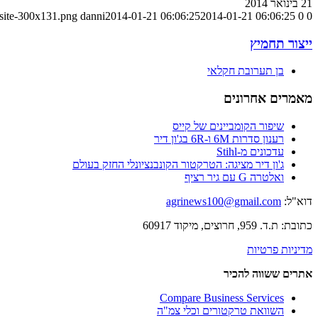
21 בינואר 2014
-site-300x131.png
danni
2014-01-21 06:06:25
2014-01-21 06:06:25
0
0
ייצור תחמיץ
בן תערובת חקלאי
מאמרים אחרונים
שיפור הקומביינים של קייס
רענון סדרות 6M ו-6R בג'ון דיר
עדכונים מ-Stihl
ג'ון דיר מציגה: הטרקטור הקונבנציונלי החזק בעולם
ואלטרה G עם גיר רציף
דוא"ל:
agrinews100@gmail.com
כתובת: ת.ד. 959, חרוצים, מיקוד 60917
מדיניות פרטיות
אתרים ששווה להכיר
Compare Business Services
השוואת טרקטורים וכלי צמ"ה