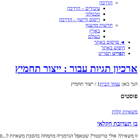
הדרכה
עיבודים – הדרכה
טכנולוגי
ריסוס ודישון – הדרכה
חדשות מהענף
בארץ
בעולם
◄ פרסום באתר
חיפוש באתר
תפריט
תפריט
ארכיון תגיות עבור : ייצור תחמיץ
הנך כאן:
עמוד הבית
1
/
ייצור תחמיץ
פוסטים
משאיות קלות
בן תערובת חקלאי
זו משאית? אולי טרקטור? שטאפל הגרמנייה מתמחה בהסבת משאיות ל...סו