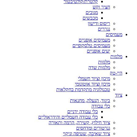
קלטרת/קולטיבטור
חציר וקש
מגובים
מכבשים
ריסוס ודישון
נגררים
מעמיסים
מעמיסים אופניים
מעמיסים טלסקופיים
יעים אופניים
מלגזות
מלגזות
מלגזות שדה
היי-טק
מיכון וציוד חשמלי
מיכון וציוד אוטונומי
טכנולוגיה מתקדמת בחקלאות
ציוד
ביגוד, הנעלה, מחנאות
כלי עבודה
כלי עבודה ידניים
כלי עבודה חשמליים והידראוליים
ציוד חילוץ, קשירה, הרמה ותאורה
גנרטורים ומדחסים
ציוד שאיבה, שטיפה וניקוי