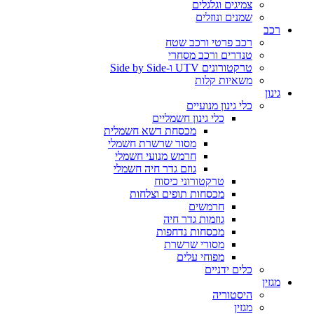
צמיגים וגלגלים
שמנים ונוזלים
רכב
רכב פרטי ורכב שטח
טנדרים ורכב מסחרי
טרקטורונים UTV ו-Side by Side
משאיות קלות
גינון
כלי גינון מנועיים
כלי גינון חשמליים
מכסחת דשא חשמלית
מסור שרשרת חשמלי
חרמש מנועי חשמלי
גוזם גדר חיה חשמלי
טרקטורוני כיסוח
מכסחות תופים וצלחות
חרמשים
גוזמות גדר חיה
מכסחות נדחפות
מסורי שרשרת
מפוחי עלים
כלים ידניים
מגזין
היסטוריה
מגזין