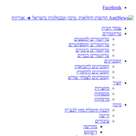
Facebook
עמוד הבית
טרקטורים
טרקטורים למטעים
טרקטורים קומפקטיים
טרקטורים בינוניים
טרקטורים כבדים
קומביינים
קומביינים לתבואות
קומביינים לתחמיץ
קומביינים לצמחי שורש
קציר
מקצרות
מכסחות
מרסקות
מיכון
הכנת והובלת מזון לבע"ח
זריעה
עיבודים
מחרשה
דיסקוס