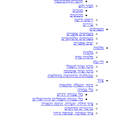
קלטרת/קולטיבטור
חציר וקש
מגובים
מכבשים
ריסוס ודישון
נגררים
מעמיסים
מעמיסים אופניים
מעמיסים טלסקופיים
יעים אופניים
מלגזות
מלגזות
מלגזות שדה
היי-טק
מיכון וציוד חשמלי
מיכון וציוד אוטונומי
טכנולוגיה מתקדמת בחקלאות
ציוד
ביגוד, הנעלה, מחנאות
כלי עבודה
כלי עבודה ידניים
כלי עבודה חשמליים והידראוליים
ציוד חילוץ, קשירה, הרמה ותאורה
גנרטורים ומדחסים
ציוד שאיבה, שטיפה וניקוי