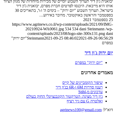
יבואנית ג'ון דיר תערוך השבוע יומיים של מכירות מיוחדות של מגוון הציוד
אותו היא מייבאת. היכנסו לפרטים חברת מפרם, יבואנית ג'ון דיר
בישראל, תערוך השבוע "יום ירוק" – בימים ה' ו-ו', בתאריכים 30
בספטמבר והראשון באוקטובר. מדובר באירוע…
25 בספטמבר 2021
https://www.agrinews.co.il/wp-content/uploads/2021/09/IMG-
20210924-WA0061.jpg
534
534
dani Steinmann
/wp-
content/uploads/2023/08/logo-site-300x131.png
dani
2021-09-26 06:56:29
2021-09-25 08:46:02
Steinmann
"יום ירוק"
במפרם
יום ירוק ג'ון דיר
"יום ירוק" במפרם
מאמרים אחרונים
שיפור הקומביינים של קייס
רענון סדרות 6M ו-6R בג'ון דיר
עדכונים מ-Stihl
ג'ון דיר מציגה: הטרקטור הקונבנציונלי החזק בעולם
ואלטרה G עם גיר רציף
דוא"ל:
agrinews100@gmail.com