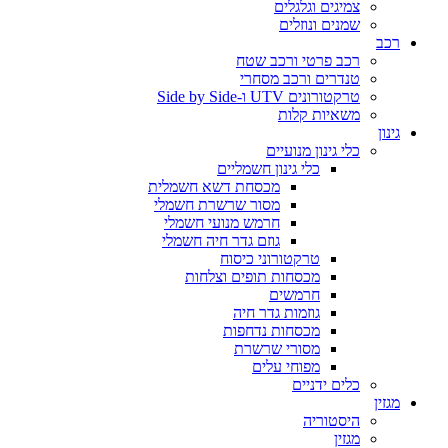
צמיגים וגלגלים
שמנים ונוזלים
רכב
רכב פרטי ורכב שטח
טנדרים ורכב מסחרי
טרקטורונים UTV ו-Side by Side
משאיות קלות
גינון
כלי גינון מנועיים
כלי גינון חשמליים
מכסחת דשא חשמלית
מסור שרשרת חשמלי
חרמש מנועי חשמלי
גוזם גדר חיה חשמלי
טרקטורוני כיסוח
מכסחות תופים וצלחות
חרמשים
גוזמות גדר חיה
מכסחות נדחפות
מסורי שרשרת
מפוחי עלים
כלים ידניים
מגזין
היסטוריה
מגזין