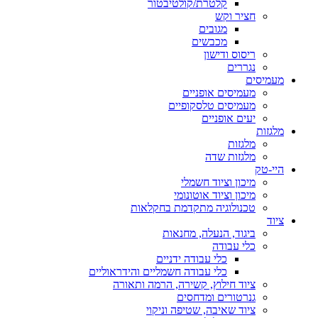
קלטרת/קולטיבטור
חציר וקש
מגובים
מכבשים
ריסוס ודישון
נגררים
מעמיסים
מעמיסים אופניים
מעמיסים טלסקופיים
יעים אופניים
מלגזות
מלגזות
מלגזות שדה
היי-טק
מיכון וציוד חשמלי
מיכון וציוד אוטונומי
טכנולוגיה מתקדמת בחקלאות
ציוד
ביגוד, הנעלה, מחנאות
כלי עבודה
כלי עבודה ידניים
כלי עבודה חשמליים והידראוליים
ציוד חילוץ, קשירה, הרמה ותאורה
גנרטורים ומדחסים
ציוד שאיבה, שטיפה וניקוי