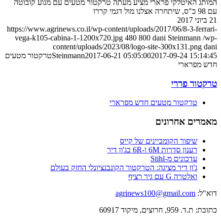
המותג האיטלקי פרארי מציע מעתה טרקטור מטעים עם מנוע קובוטה
עם 98 כ"ס, שיתחרה אצלנו מול דגמי קררו
21 ביוני 2017
https://www.agrinews.co.il/wp-content/uploads/2017/06/8-3-ferrari-
vega-k105-cabina-1-1200x720.jpg
480
800
dani Steinmann
/wp-
content/uploads/2023/08/logo-site-300x131.png
dani
2017-09-24 15:14:45
2017-06-21 05:05:00
Steinmann
טרקטור מטעים
חדש מפרארי
טרקטור פררי
טרקטור מטעים חדש מפרארי
מאמרים אחרונים
שיפור הקומביינים של קייס
רענון סדרות 6M ו-6R בג'ון דיר
עדכונים מ-Stihl
ג'ון דיר מציגה: הטרקטור הקונבנציונלי החזק בעולם
ואלטרה G עם גיר רציף
דוא"ל:
agrinews100@gmail.com
כתובת: ת.ד. 959, חרוצים, מיקוד 60917