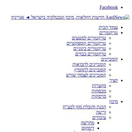
Facebook
עמוד הבית
טרקטורים
טרקטורים למטעים
טרקטורים קומפקטיים
טרקטורים בינוניים
טרקטורים כבדים
קומביינים
קומביינים לתבואות
קומביינים לתחמיץ
קומביינים לצמחי שורש
קציר
מקצרות
מכסחות
מרסקות
מיכון
הכנת והובלת מזון לבע"ח
זריעה
עיבודים
מחרשה
דיסקוס