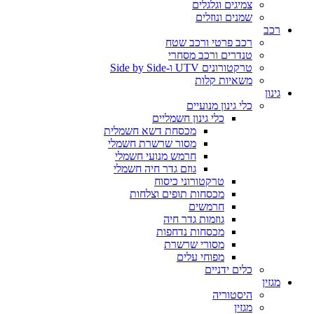
צמיגים וגלגלים
שמנים ונוזלים
רכב
רכב פרטי ורכב שטח
טנדרים ורכב מסחרי
טרקטורונים UTV ו-Side by Side
משאיות קלות
גינון
כלי גינון מנועיים
כלי גינון חשמליים
מכסחת דשא חשמלית
מסור שרשרת חשמלי
חרמש מנועי חשמלי
גוזם גדר חיה חשמלי
טרקטורוני כיסוח
מכסחות תופים וצלחות
חרמשים
גוזמות גדר חיה
מכסחות נדחפות
מסורי שרשרת
מפוחי עלים
כלים ידניים
מגזין
היסטוריה
מגזין