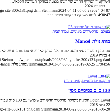
הטרקטור הפירקי החדש של ליגונג בוצעה במהלך תערוכה חקלאי…
11 באפריל 2024
ogo-site-300x131.png
dani Steinmann
2024-04-11 05:05:28
2024-04-07
14:30:47
ליגונג משיקה טרקטור פירקי כבד
בעולם
,
טרקטורים בינוניים
,
עמוד הבית
מותג נולד: Mancel
עוד ענק תעשייה סיני מנסה לחדור אל השוק האירופאי עם מותג חדש. האם יצליח במשימה יותר 
4 במרץ 2019
i Steinmann
/wp-content/uploads/2023/08/logo-site-300x131.png
dani
2019-02-25 17:04:56
2019-03-04 05:05:28
Steinmann
מותג נולד: Mancel
טרקטורים בינוניים
,
עמוד הבית
130 כ"ס בסיסיים מסין
Foton Lovol הסינית משיקה טרקטור חדש ורב שימושי עם 130 כ"ס עבור השוק האירופאי. הנה הפרטים שפורסמו עד כה
22 ביוני 2018
ogo-site-300x131.png
dani Steinmann
2018-06-22 05:05:57
2018-06-20