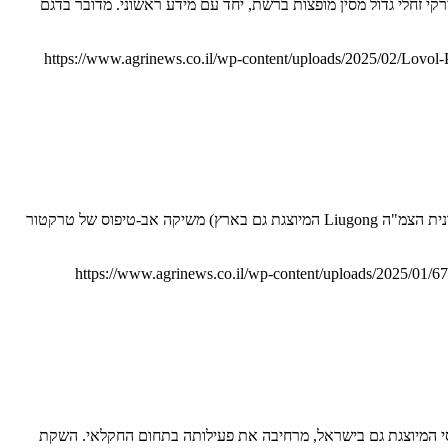
רקי זחלי גדול מסין מופצות ברשת, יחד עם מידע ראשוני. מדובר בדגם
https://www.agrinews.co.il/wp-content/uploads/2025/02/Lovol
Lingong חושפת טרקטור פירקי היברידי שמשלב מנוע דיזל עם מנוע חשמלי יצרנית הציוד ההנדסי וציוד ההרמה הסינית Lingong (לא להתבלבל עם יצרנית הצמ"ה Liugong המיוצגת גם בארץ) משיקה אב-טיפוס של טרקטור
https://www.agrinews.co.il/wp-content/uploads/2025/01
י פירקי המציע 360 כ"ס ליגונג (LiuGong) הסינית, יצרנית ציוד מכאני הנדסי המיוצגת גם בישראל, מרחיבה את פעילותה בתחום החקלאי. השקת