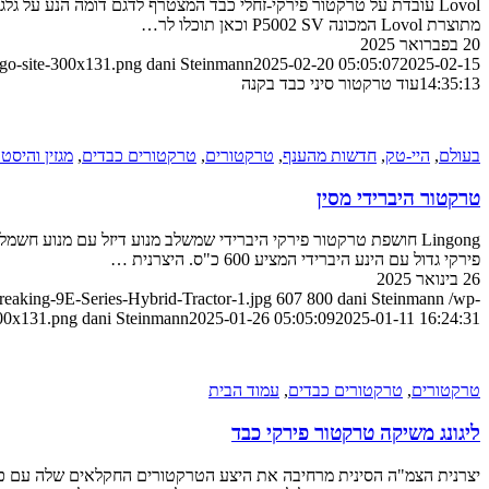
Lovol עובדת על טרקטור פירקי-זחלי כבד המצטרף לדגם דומה הנע על ג
מתוצרת Lovol המכונה P5002 SV וכאן תוכלו לר…
20 בפברואר 2025
ogo-site-300x131.png
dani Steinmann
2025-02-20 05:05:07
2025-02-15
14:35:13
עוד טרקטור סיני כבד בקנה
בעולם
,
היי-טק
,
חדשות מהענף
,
טרקטורים
,
טרקטורים כבדים
,
מגזין והיסטו
טרקטור היברידי מסין
פירקי גדול עם הינע היברידי המציע 600 כ"ס. היצרנית …
26 בינואר 2025
aking-9E-Series-Hybrid-Tractor-1.jpg
607
800
dani Steinmann
/wp-
300x131.png
dani Steinmann
2025-01-26 05:05:09
2025-01-11 16:24:31
טרקטורים
,
טרקטורים כבדים
,
עמוד הבית
ליגונג משיקה טרקטור פירקי כבד