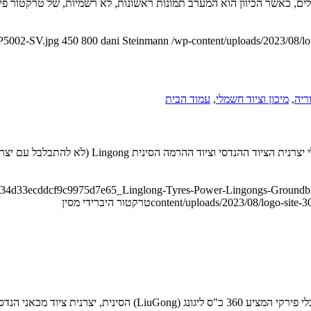
לגלים, כאשר הכיוון הוא המערב תמונות ראשונות, לא רשמיות, של טרקטור פי
-P5002-SV.jpg
450
800
dani Steinmann
/wp-content/uploads/2023/08/l
ריה
,
מיכון וציוד חשמלי
,
עמוד הבית
/6734d33ecddcf9c9975d7e65_Linglong-Tyres-Power-Lingongs-Groundbre
content/uploads/2023/08/logo-site-
טרקטור היברידי מסין
יצרנית הצמ"ה הסינית מרחיבה את היצע הטרקטורים החקלאים שלה עם כל