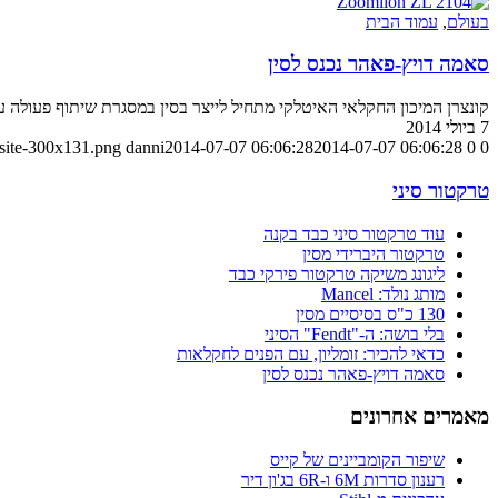
בעולם
,
עמוד הבית
סאמה דויץ-פאהר נכנס לסין
קונצרן המיכון החקלאי האיטלקי מתחיל לייצר בסין במסגרת שיתוף פעולה עם
7 ביולי 2014
-site-300x131.png
danni
2014-07-07 06:06:28
2014-07-07 06:06:28
0
0
טרקטור סיני
עוד טרקטור סיני כבד בקנה
טרקטור היברידי מסין
ליגונג משיקה טרקטור פירקי כבד
מותג נולד: Mancel
130 כ"ס בסיסיים מסין
בלי בושה: ה-"Fendt" הסיני
כדאי להכיר: זומליון, עם הפנים לחקלאות
סאמה דויץ-פאהר נכנס לסין
מאמרים אחרונים
שיפור הקומביינים של קייס
רענון סדרות 6M ו-6R בג'ון דיר