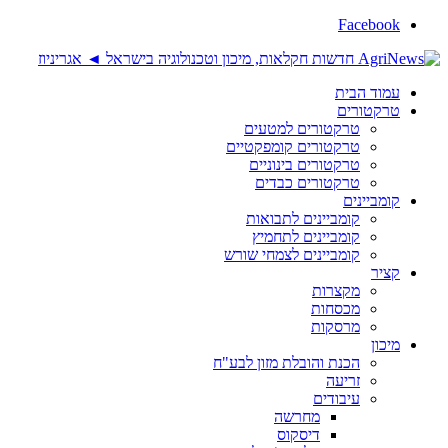
Facebook
עמוד הבית
טרקטורים
טרקטורים למטעים
טרקטורים קומפקטיים
טרקטורים בינוניים
טרקטורים כבדים
קומביינים
קומביינים לתבואות
קומביינים לתחמיץ
קומביינים לצמחי שורש
קציר
מקצרות
מכסחות
מרסקות
מיכון
הכנת והובלת מזון לבע"ח
זריעה
עיבודים
מחרשה
דיסקוס