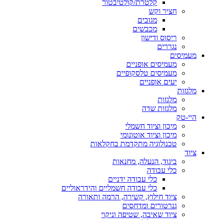
קלטרת/קולטיבטור
חציר וקש
מגובים
מכבשים
ריסוס ודישון
נגררים
מעמיסים
מעמיסים אופניים
מעמיסים טלסקופיים
יעים אופניים
מלגזות
מלגזות
מלגזות שדה
היי-טק
מיכון וציוד חשמלי
מיכון וציוד אוטונומי
טכנולוגיה מתקדמת בחקלאות
ציוד
ביגוד, הנעלה, מחנאות
כלי עבודה
כלי עבודה ידניים
כלי עבודה חשמליים והידראוליים
ציוד חילוץ, קשירה, הרמה ותאורה
גנרטורים ומדחסים
ציוד שאיבה, שטיפה וניקוי