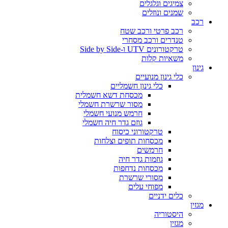
צמיגים וגלגלים
שמנים ונוזלים
רכב
רכב פרטי ורכב שטח
טנדרים ורכב מסחרי
טרקטורונים UTV ו-Side by Side
משאיות קלות
גינון
כלי גינון מנועיים
כלי גינון חשמליים
מכסחת דשא חשמלית
מסור שרשרת חשמלי
חרמש מנועי חשמלי
גוזם גדר חיה חשמלי
טרקטורוני כיסוח
מכסחות תופים וצלחות
חרמשים
גוזמות גדר חיה
מכסחות נדחפות
מסורי שרשרת
מפוחי עלים
כלים ידניים
מגזין
היסטוריה
מגזין