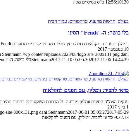
130 כ"ס בסיסיים מסין
12:56:10
בעולם
,
חדשות מהענף
,
טרקטורים
,
עמוד הבית
בלי בושה: ה-"Fendt" הסיני
במהלך תערוכה חקלאית גדולה בסין צולמו כמה טרקטורים מתוצרת Fendt הגרמנייה, או ליתר דיוק: שנראו דומים להחשיד...
10 בנובמבר 2017
i Steinmann
/wp-content/uploads/2023/08/logo-site-300x131.png
dani
2017-11-06 14:44:39
2017-11-10 05:05:30
Steinmann
בלי בושה: ה-"Fendt" הסיני
בעולם
,
חדשות מהענף
,
טרקטורים
,
טרקטורים בינוניים
,
טרקטורים כבדים
,
כדאי להכיר: זומליון, עם הפנים לחקלאות
ענקית הצמ"ה הסינית זומליון מודיעה על הרחבת השקעותיה בתחום המיכון 
1 ביוני 2017
ogo-site-300x131.png
dani Steinmann
2017-06-01 05:05:27
2017-05-29
09:32:13
כדאי להכיר: זומליון, עם הפנים לחקלאות