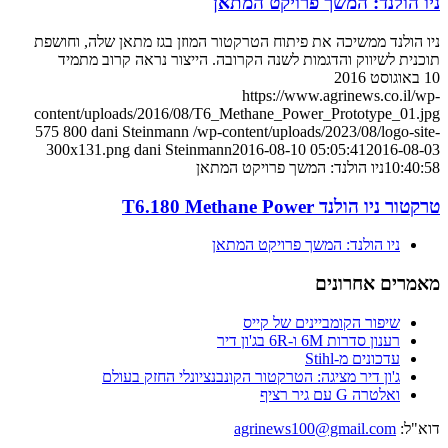
ניו הולנד: המשך פרויקט המתאן
ניו הולנד ממשיכה את פיתוח הטרקטור המוזן בגז מתאן שלה, וחושפת
תוכנית לשיווק והדגמות לשנה הקרובה. הייצור נראה קרוב מתמיד
10 באוגוסט 2016
https://www.agrinews.co.il/wp-
content/uploads/2016/08/T6_Methane_Power_Prototype_01.jpg
575
800
dani Steinmann
/wp-content/uploads/2023/08/logo-site-
300x131.png
dani Steinmann
2016-08-10 05:05:41
2016-08-03
10:40:58
ניו הולנד: המשך פרויקט המתאן
טרקטור ניו הולנד T6.180 Methane Power
ניו הולנד: המשך פרויקט המתאן
מאמרים אחרונים
שיפור הקומביינים של קייס
רענון סדרות 6M ו-6R בג'ון דיר
עדכונים מ-Stihl
ג'ון דיר מציגה: הטרקטור הקונבנציונלי החזק בעולם
ואלטרה G עם גיר רציף
דוא"ל:
agrinews100@gmail.com