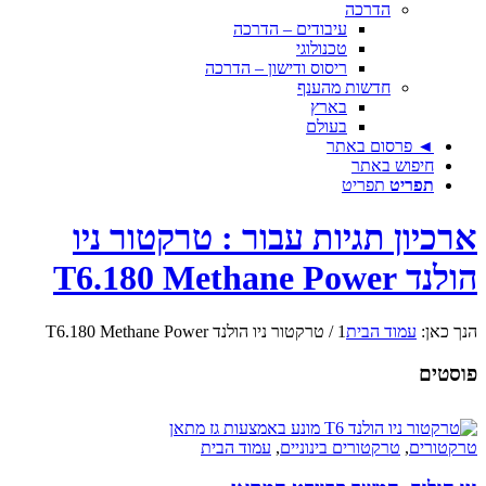
הדרכה
עיבודים – הדרכה
טכנולוגי
ריסוס ודישון – הדרכה
חדשות מהענף
בארץ
בעולם
◄ פרסום באתר
חיפוש באתר
תפריט
תפריט
ארכיון תגיות עבור : טרקטור ניו
הולנד T6.180 Methane Power
הנך כאן:
עמוד הבית
1
/
טרקטור ניו הולנד T6.180 Methane Power
פוסטים
טרקטורים
,
טרקטורים בינוניים
,
עמוד הבית