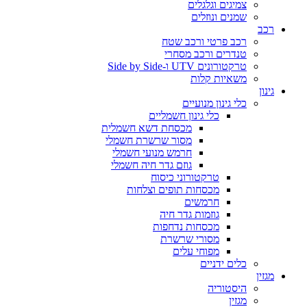
צמיגים וגלגלים
שמנים ונוזלים
רכב
רכב פרטי ורכב שטח
טנדרים ורכב מסחרי
טרקטורונים UTV ו-Side by Side
משאיות קלות
גינון
כלי גינון מנועיים
כלי גינון חשמליים
מכסחת דשא חשמלית
מסור שרשרת חשמלי
חרמש מנועי חשמלי
גוזם גדר חיה חשמלי
טרקטורוני כיסוח
מכסחות תופים וצלחות
חרמשים
גוזמות גדר חיה
מכסחות נדחפות
מסורי שרשרת
מפוחי עלים
כלים ידניים
מגזין
היסטוריה
מגזין