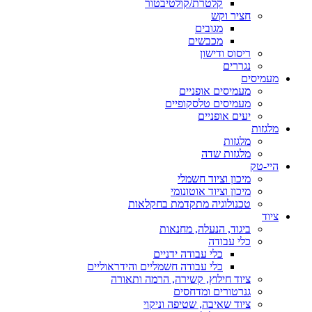
קלטרת/קולטיבטור
חציר וקש
מגובים
מכבשים
ריסוס ודישון
נגררים
מעמיסים
מעמיסים אופניים
מעמיסים טלסקופיים
יעים אופניים
מלגזות
מלגזות
מלגזות שדה
היי-טק
מיכון וציוד חשמלי
מיכון וציוד אוטונומי
טכנולוגיה מתקדמת בחקלאות
ציוד
ביגוד, הנעלה, מחנאות
כלי עבודה
כלי עבודה ידניים
כלי עבודה חשמליים והידראוליים
ציוד חילוץ, קשירה, הרמה ותאורה
גנרטורים ומדחסים
ציוד שאיבה, שטיפה וניקוי