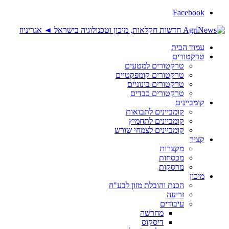
Facebook
עמוד הבית
טרקטורים
טרקטורים למטעים
טרקטורים קומפקטיים
טרקטורים בינוניים
טרקטורים כבדים
קומביינים
קומביינים לתבואות
קומביינים לתחמיץ
קומביינים לצמחי שורש
קציר
מקצרות
מכסחות
מרסקות
מיכון
הכנת והובלת מזון לבע"ח
זריעה
עיבודים
מחרשה
דיסקוס