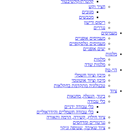
קלטרת/קולטיבטור
חציר וקש
מגובים
מכבשים
ריסוס ודישון
נגררים
מעמיסים
מעמיסים אופניים
מעמיסים טלסקופיים
יעים אופניים
מלגזות
מלגזות
מלגזות שדה
היי-טק
מיכון וציוד חשמלי
מיכון וציוד אוטונומי
טכנולוגיה מתקדמת בחקלאות
ציוד
ביגוד, הנעלה, מחנאות
כלי עבודה
כלי עבודה ידניים
כלי עבודה חשמליים והידראוליים
ציוד חילוץ, קשירה, הרמה ותאורה
גנרטורים ומדחסים
ציוד שאיבה, שטיפה וניקוי