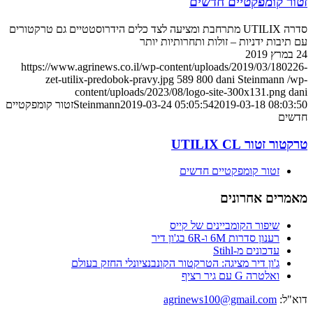
זטור קומפקטיים חדשים
סדרה UTILIX מתרחבת ומציעה לצד כלים הידרוסטטיים גם טרקטורים
עם תיבות ידניות – זולות ותחרותיות יותר
24 במרץ 2019
https://www.agrinews.co.il/wp-content/uploads/2019/03/180226-
zet-utilix-predobok-pravy.jpg
589
800
dani Steinmann
/wp-
content/uploads/2023/08/logo-site-300x131.png
dani
2019-03-18 08:03:50
2019-03-24 05:05:54
Steinmann
זטור קומפקטיים
חדשים
טרקטור זטור UTILIX CL
זטור קומפקטיים חדשים
מאמרים אחרונים
שיפור הקומביינים של קייס
רענון סדרות 6M ו-6R בג'ון דיר
עדכונים מ-Stihl
ג'ון דיר מציגה: הטרקטור הקונבנציונלי החזק בעולם
ואלטרה G עם גיר רציף
דוא"ל:
agrinews100@gmail.com