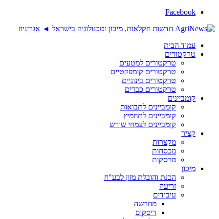
Facebook
עמוד הבית
טרקטורים
טרקטורים למטעים
טרקטורים קומפקטיים
טרקטורים בינוניים
טרקטורים כבדים
קומביינים
קומביינים לתבואות
קומביינים לתחמיץ
קומביינים לצמחי שורש
קציר
מקצרות
מכסחות
מרסקות
מיכון
הכנת והובלת מזון לבע"ח
זריעה
עיבודים
מחרשה
דיסקוס