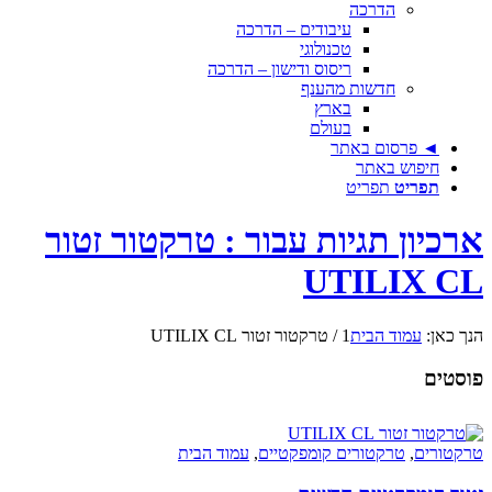
הדרכה
עיבודים – הדרכה
טכנולוגי
ריסוס ודישון – הדרכה
חדשות מהענף
בארץ
בעולם
◄ פרסום באתר
חיפוש באתר
תפריט
תפריט
ארכיון תגיות עבור : טרקטור זטור
UTILIX CL
הנך כאן:
עמוד הבית
1
/
טרקטור זטור UTILIX CL
פוסטים
טרקטורים
,
טרקטורים קומפקטיים
,
עמוד הבית