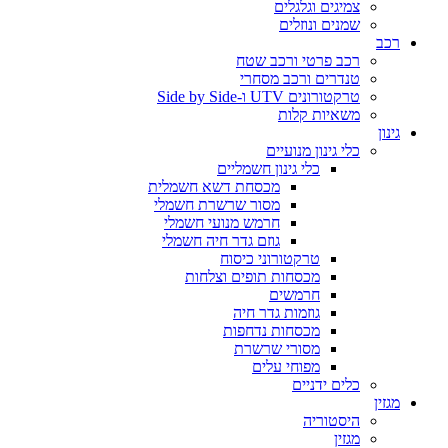
צמיגים וגלגלים
שמנים ונוזלים
רכב
רכב פרטי ורכב שטח
טנדרים ורכב מסחרי
טרקטורונים UTV ו-Side by Side
משאיות קלות
גינון
כלי גינון מנועיים
כלי גינון חשמליים
מכסחת דשא חשמלית
מסור שרשרת חשמלי
חרמש מנועי חשמלי
גוזם גדר חיה חשמלי
טרקטורוני כיסוח
מכסחות תופים וצלחות
חרמשים
גוזמות גדר חיה
מכסחות נדחפות
מסורי שרשרת
מפוחי עלים
כלים ידניים
מגזין
היסטוריה
מגזין