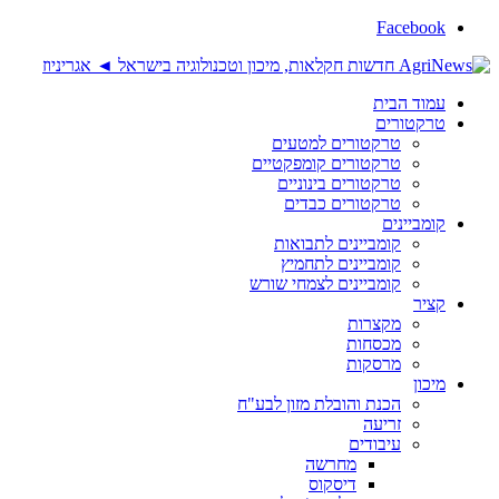
Facebook
עמוד הבית
טרקטורים
טרקטורים למטעים
טרקטורים קומפקטיים
טרקטורים בינוניים
טרקטורים כבדים
קומביינים
קומביינים לתבואות
קומביינים לתחמיץ
קומביינים לצמחי שורש
קציר
מקצרות
מכסחות
מרסקות
מיכון
הכנת והובלת מזון לבע"ח
זריעה
עיבודים
מחרשה
דיסקוס