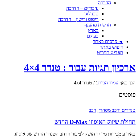
הדרכה
עיבודים – הדרכה
טכנולוגי
ריסוס ודישון – הדרכה
חדשות מהענף
בארץ
בעולם
◄ פרסום באתר
חיפוש באתר
תפריט
תפריט
ארכיון תגיות עבור : טנדר 4×4
הנך כאן:
עמוד הבית
1
/
טנדר 4x4
פוסטים
טנדרים ורכב מסחרי
,
רכב
תחילת שיווק האיסוזו D-Max החדש
באירוע מכירות מיוחד הושק לציבור הרחב הטנדר החדש של איסוזו.