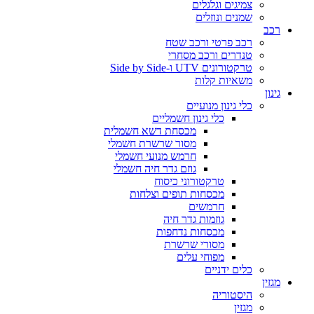
צמיגים וגלגלים
שמנים ונוזלים
רכב
רכב פרטי ורכב שטח
טנדרים ורכב מסחרי
טרקטורונים UTV ו-Side by Side
משאיות קלות
גינון
כלי גינון מנועיים
כלי גינון חשמליים
מכסחת דשא חשמלית
מסור שרשרת חשמלי
חרמש מנועי חשמלי
גוזם גדר חיה חשמלי
טרקטורוני כיסוח
מכסחות תופים וצלחות
חרמשים
גוזמות גדר חיה
מכסחות נדחפות
מסורי שרשרת
מפוחי עלים
כלים ידניים
מגזין
היסטוריה
מגזין