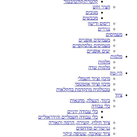
קלטרת/קולטיבטור
חציר וקש
מגובים
מכבשים
ריסוס ודישון
נגררים
מעמיסים
מעמיסים אופניים
מעמיסים טלסקופיים
יעים אופניים
מלגזות
מלגזות
מלגזות שדה
היי-טק
מיכון וציוד חשמלי
מיכון וציוד אוטונומי
טכנולוגיה מתקדמת בחקלאות
ציוד
ביגוד, הנעלה, מחנאות
כלי עבודה
כלי עבודה ידניים
כלי עבודה חשמליים והידראוליים
ציוד חילוץ, קשירה, הרמה ותאורה
גנרטורים ומדחסים
ציוד שאיבה, שטיפה וניקוי