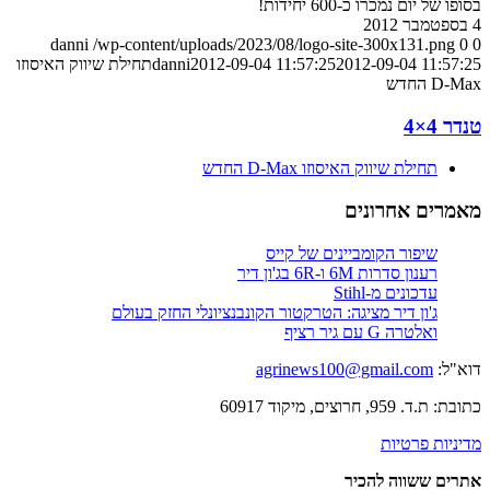
בסופו של יום נמכרו כ-600 יחידות!
4 בספטמבר 2012
danni
/wp-content/uploads/2023/08/logo-site-300x131.png
0
0
2012-09-04 11:57:25
2012-09-04 11:57:25
danni
תחילת שיווק האיסוזו
D-Max החדש
טנדר 4×4
תחילת שיווק האיסוזו D-Max החדש
מאמרים אחרונים
שיפור הקומביינים של קייס
רענון סדרות 6M ו-6R בג'ון דיר
עדכונים מ-Stihl
ג'ון דיר מציגה: הטרקטור הקונבנציונלי החזק בעולם
ואלטרה G עם גיר רציף
דוא"ל:
agrinews100@gmail.com
כתובת: ת.ד. 959, חרוצים, מיקוד 60917
מדיניות פרטיות
אתרים ששווה להכיר