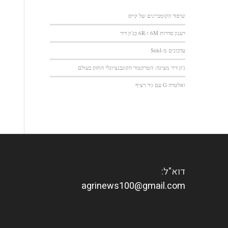
שיפור הקומביינים של קייס
רענון סדרות 6M ו-6R בג'ון דיר
עדכונים מ-Stihl
ג'ון דיר מציגה: הטרקטור הקונבנציונלי החזק בעולם
ואלטרה G עם גיר רציף
דוא"ל:
agrinews100@gmail.com