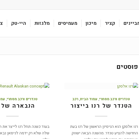
ביינים
קציר
מיכון
מעמיסים
מלגזות
היי-טק
צי
פוסטים
טנדרים ורכב מסחרי
,
עמוד הבית
,
רכב
טנדרים ורכב מסחרי
,
עמו
הטנדר של רנו בייצור
הנבארה של ר
רנו אלסקן הוא הניסיון הראשון של רנו בעת
בעוד כשנה תחל רנו לייצר את 
החדשה להציע טנדר. מהשנה הבאה ישווק
שלה שלא רק ידמה לניסאן נבאר