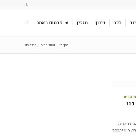
וד
רכב
גינון
מגזין
◄ פרסום באתר
הנך כאן:
עמוד הבית
/
טנדר רנו
ד הבית
נו
הטנדר החדש
ה, הוא יתבסס