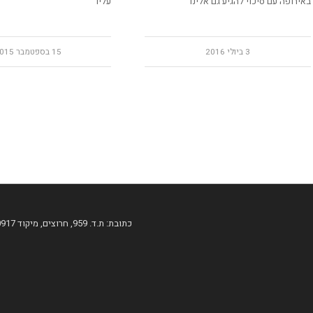
באירופה עם סיכוי להגיע גם אלינו
עליו
3 ביולי 2016
15 בספטמבר 2015
כתובת: ת.ד. 959, חרוצים, מיקוד 60917