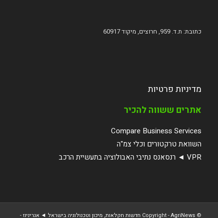
כתובת: ת.ד. 959, חרוצים, מיקוד 60917
מדיניות פרטיות
אתרים ששווה להכיר
Compare Business Services
השוואת טרקטורים וכלי צמ"ה
VPR ◄ רנסאנס נתיבי האבולוציה בתעשיית הרכב
© ‫Copyright -
AgriNews חדשות חקלאות, מיכון וטכנולוגיה בישראל ◄ אגריניוז
-