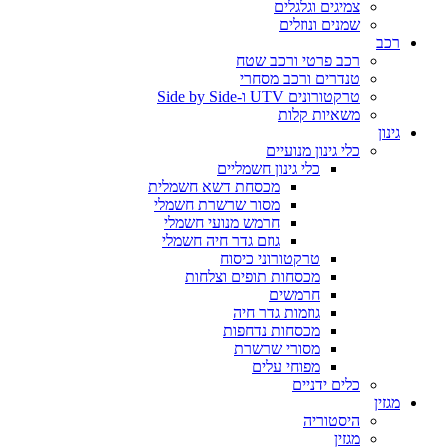
צמיגים וגלגלים
שמנים ונוזלים
רכב
רכב פרטי ורכב שטח
טנדרים ורכב מסחרי
טרקטורונים UTV ו-Side by Side
משאיות קלות
גינון
כלי גינון מנועיים
כלי גינון חשמליים
מכסחת דשא חשמלית
מסור שרשרת חשמלי
חרמש מנועי חשמלי
גוזם גדר חיה חשמלי
טרקטורוני כיסוח
מכסחות תופים וצלחות
חרמשים
גוזמות גדר חיה
מכסחות נדחפות
מסורי שרשרת
מפוחי עלים
כלים ידניים
מגזין
היסטוריה
מגזין