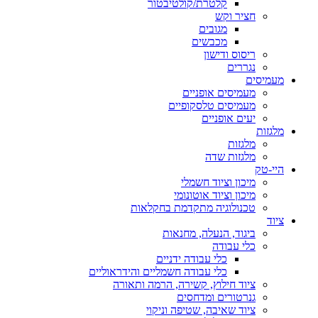
קלטרת/קולטיבטור
חציר וקש
מגובים
מכבשים
ריסוס ודישון
נגררים
מעמיסים
מעמיסים אופניים
מעמיסים טלסקופיים
יעים אופניים
מלגזות
מלגזות
מלגזות שדה
היי-טק
מיכון וציוד חשמלי
מיכון וציוד אוטונומי
טכנולוגיה מתקדמת בחקלאות
ציוד
ביגוד, הנעלה, מחנאות
כלי עבודה
כלי עבודה ידניים
כלי עבודה חשמליים והידראוליים
ציוד חילוץ, קשירה, הרמה ותאורה
גנרטורים ומדחסים
ציוד שאיבה, שטיפה וניקוי