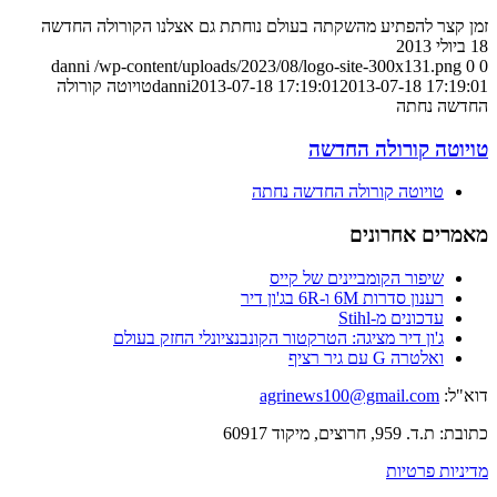
זמן קצר להפתיע מהשקתה בעולם נוחתת גם אצלנו הקורולה החדשה
18 ביולי 2013
danni
/wp-content/uploads/2023/08/logo-site-300x131.png
0
0
2013-07-18 17:19:01
2013-07-18 17:19:01
danni
טויוטה קורולה
החדשה נחתה
טויוטה קורולה החדשה
טויוטה קורולה החדשה נחתה
מאמרים אחרונים
שיפור הקומביינים של קייס
רענון סדרות 6M ו-6R בג'ון דיר
עדכונים מ-Stihl
ג'ון דיר מציגה: הטרקטור הקונבנציונלי החזק בעולם
ואלטרה G עם גיר רציף
דוא"ל:
agrinews100@gmail.com
כתובת: ת.ד. 959, חרוצים, מיקוד 60917
מדיניות פרטיות