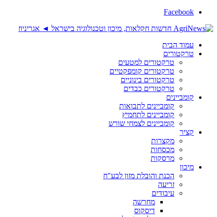
Facebook
עמוד הבית
טרקטורים
טרקטורים למטעים
טרקטורים קומפקטיים
טרקטורים בינוניים
טרקטורים כבדים
קומביינים
קומביינים לתבואות
קומביינים לתחמיץ
קומביינים לצמחי שורש
קציר
מקצרות
מכסחות
מרסקות
מיכון
הכנת והובלת מזון לבע"ח
זריעה
עיבודים
מחרשה
דיסקוס