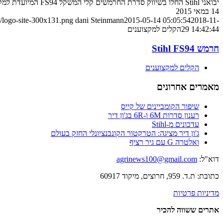
יבואני Stihl החלו בשיווק סדרת החרמשים קלי המשקל FS94 המיועדת למקצוענים
14 במאי 2015
/logo-site-300x131.png
dani Steinmann
2015-05-14 05:05:54
2018-11-
29 14:42:44
הקלים למקצוענים
חרמש Stihl FS94
הקלים למקצוענים
מאמרים אחרונים
שיפור הקומביינים של קייס
רענון סדרות 6M ו-6R בג'ון דיר
עדכונים מ-Stihl
ג'ון דיר מציגה: הטרקטור הקונבנציונלי החזק בעולם
ואלטרה G עם גיר רציף
דוא"ל:
agrinews100@gmail.com
כתובת: ת.ד. 959, חרוצים, מיקוד 60917
מדיניות פרטיות
אתרים ששווה להכיר