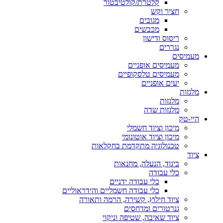
קלטרת/קולטיבטור
חציר וקש
מגובים
מכבשים
ריסוס ודישון
נגררים
מעמיסים
מעמיסים אופניים
מעמיסים טלסקופיים
יעים אופניים
מלגזות
מלגזות
מלגזות שדה
היי-טק
מיכון וציוד חשמלי
מיכון וציוד אוטונומי
טכנולוגיה מתקדמת בחקלאות
ציוד
ביגוד, הנעלה, מחנאות
כלי עבודה
כלי עבודה ידניים
כלי עבודה חשמליים והידראוליים
ציוד חילוץ, קשירה, הרמה ותאורה
גנרטורים ומדחסים
ציוד שאיבה, שטיפה וניקוי