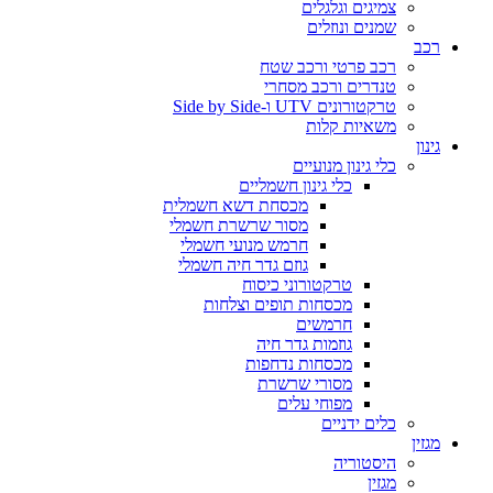
צמיגים וגלגלים
שמנים ונוזלים
רכב
רכב פרטי ורכב שטח
טנדרים ורכב מסחרי
טרקטורונים UTV ו-Side by Side
משאיות קלות
גינון
כלי גינון מנועיים
כלי גינון חשמליים
מכסחת דשא חשמלית
מסור שרשרת חשמלי
חרמש מנועי חשמלי
גוזם גדר חיה חשמלי
טרקטורוני כיסוח
מכסחות תופים וצלחות
חרמשים
גוזמות גדר חיה
מכסחות נדחפות
מסורי שרשרת
מפוחי עלים
כלים ידניים
מגזין
היסטוריה
מגזין