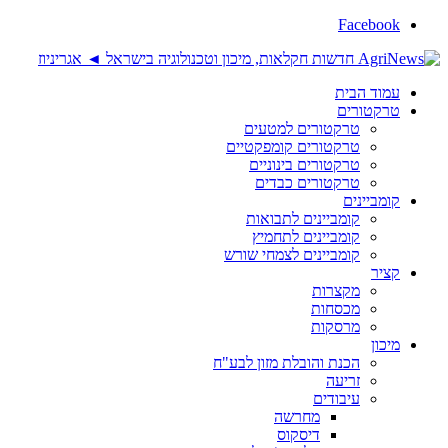
Facebook
עמוד הבית
טרקטורים
טרקטורים למטעים
טרקטורים קומפקטיים
טרקטורים בינוניים
טרקטורים כבדים
קומביינים
קומביינים לתבואות
קומביינים לתחמיץ
קומביינים לצמחי שורש
קציר
מקצרות
מכסחות
מרסקות
מיכון
הכנת והובלת מזון לבע"ח
זריעה
עיבודים
מחרשה
דיסקוס