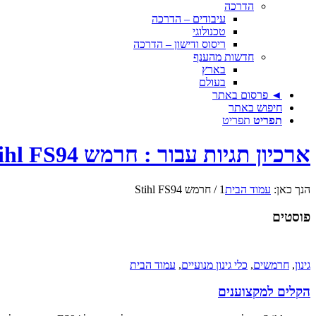
הדרכה
עיבודים – הדרכה
טכנולוגי
ריסוס ודישון – הדרכה
חדשות מהענף
בארץ
בעולם
◄ פרסום באתר
חיפוש באתר
תפריט
תפריט
ארכיון תגיות עבור : חרמש Stihl FS94
הנך כאן:
עמוד הבית
1
/
חרמש Stihl FS94
פוסטים
גינון
,
חרמשים
,
כלי גינון מנועיים
,
עמוד הבית
הקלים למקצוענים