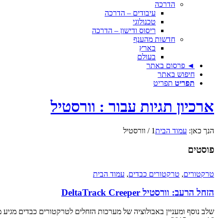
הדרכה
עיבודים – הדרכה
טכנולוגי
ריסוס ודישון – הדרכה
חדשות מהענף
בארץ
בעולם
◄ פרסום באתר
חיפוש באתר
תפריט
תפריט
ארכיון תגיות עבור : וורסטיל
הנך כאן:
עמוד הבית
1
/
וורסטיל
פוסטים
טרקטורים
,
טרקטורים כבדים
,
עמוד הבית
הזחל הרעב: וורסטיל DeltaTrack Creeper
שלב נוסף ומעניין באבולוציה של מערכות הזחלים לטרקטורים כבדים מגיע