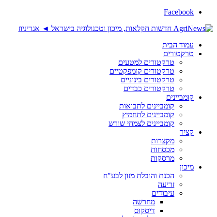
Facebook
עמוד הבית
טרקטורים
טרקטורים למטעים
טרקטורים קומפקטיים
טרקטורים בינוניים
טרקטורים כבדים
קומביינים
קומביינים לתבואות
קומביינים לתחמיץ
קומביינים לצמחי שורש
קציר
מקצרות
מכסחות
מרסקות
מיכון
הכנת והובלת מזון לבע"ח
זריעה
עיבודים
מחרשה
דיסקוס