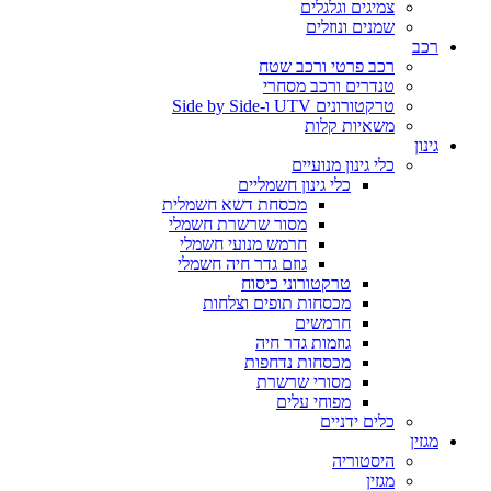
צמיגים וגלגלים
שמנים ונוזלים
רכב
רכב פרטי ורכב שטח
טנדרים ורכב מסחרי
טרקטורונים UTV ו-Side by Side
משאיות קלות
גינון
כלי גינון מנועיים
כלי גינון חשמליים
מכסחת דשא חשמלית
מסור שרשרת חשמלי
חרמש מנועי חשמלי
גוזם גדר חיה חשמלי
טרקטורוני כיסוח
מכסחות תופים וצלחות
חרמשים
גוזמות גדר חיה
מכסחות נדחפות
מסורי שרשרת
מפוחי עלים
כלים ידניים
מגזין
היסטוריה
מגזין