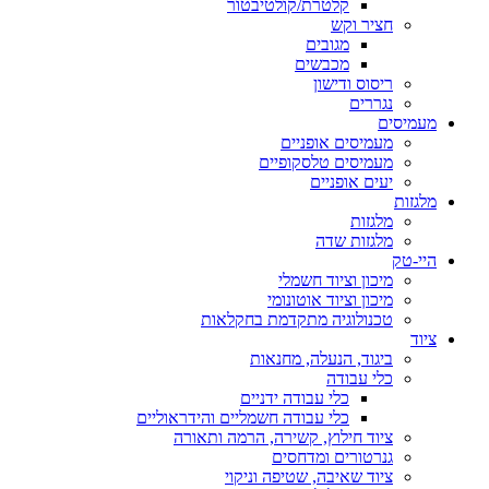
קלטרת/קולטיבטור
חציר וקש
מגובים
מכבשים
ריסוס ודישון
נגררים
מעמיסים
מעמיסים אופניים
מעמיסים טלסקופיים
יעים אופניים
מלגזות
מלגזות
מלגזות שדה
היי-טק
מיכון וציוד חשמלי
מיכון וציוד אוטונומי
טכנולוגיה מתקדמת בחקלאות
ציוד
ביגוד, הנעלה, מחנאות
כלי עבודה
כלי עבודה ידניים
כלי עבודה חשמליים והידראוליים
ציוד חילוץ, קשירה, הרמה ותאורה
גנרטורים ומדחסים
ציוד שאיבה, שטיפה וניקוי