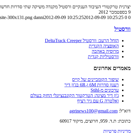
יצרנית טרקטורי העיבוד הענקיים ורסטיל מקנדה משיקה שתי סדרות חדשות
9 בספטמבר 2012
-site-300x131.png
danni
2012-09-09 10:25:25
2012-09-09 10:25:25
0
0
וורסטיל
הזחל הרעב: וורסטיל DeltaTrack Creeper
האופציה הקנדית
מרוסיה באהבה
וורסטיליות קנדית
מאמרים אחרונים
שיפור הקומביינים של קייס
רענון סדרות 6M ו-6R בג'ון דיר
עדכונים מ-Stihl
ג'ון דיר מציגה: הטרקטור הקונבנציונלי החזק בעולם
ואלטרה G עם גיר רציף
דוא"ל:
agrinews100@gmail.com
כתובת: ת.ד. 959, חרוצים, מיקוד 60917
מדיניות פרטיות