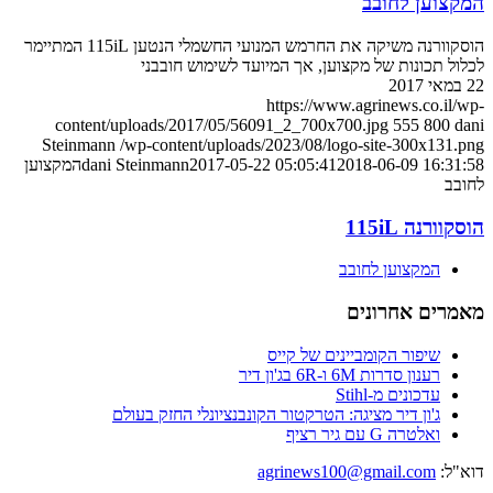
המקצוען לחובב
הוסקוורנה משיקה את החרמש המנועי החשמלי הנטען 115iL המתיימר
לכלול תכונות של מקצוען, אך המיועד לשימוש חובבני
22 במאי 2017
https://www.agrinews.co.il/wp-
content/uploads/2017/05/56091_2_700x700.jpg
555
800
dani
Steinmann
/wp-content/uploads/2023/08/logo-site-300x131.png
2018-06-09 16:31:58
2017-05-22 05:05:41
dani Steinmann
המקצוען
לחובב
הוסקוורנה 115iL
המקצוען לחובב
מאמרים אחרונים
שיפור הקומביינים של קייס
רענון סדרות 6M ו-6R בג'ון דיר
עדכונים מ-Stihl
ג'ון דיר מציגה: הטרקטור הקונבנציונלי החזק בעולם
ואלטרה G עם גיר רציף
דוא"ל:
agrinews100@gmail.com