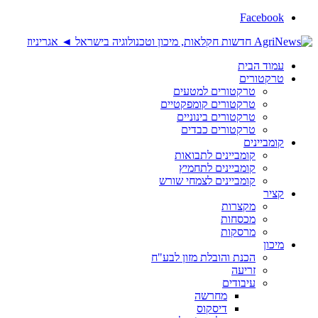
Facebook
עמוד הבית
טרקטורים
טרקטורים למטעים
טרקטורים קומפקטיים
טרקטורים בינוניים
טרקטורים כבדים
קומביינים
קומביינים לתבואות
קומביינים לתחמיץ
קומביינים לצמחי שורש
קציר
מקצרות
מכסחות
מרסקות
מיכון
הכנת והובלת מזון לבע"ח
זריעה
עיבודים
מחרשה
דיסקוס