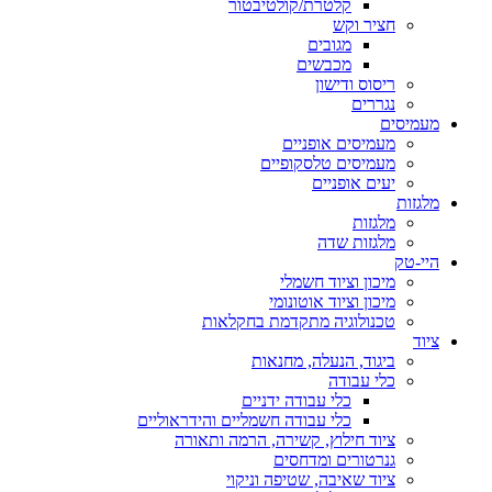
קלטרת/קולטיבטור
חציר וקש
מגובים
מכבשים
ריסוס ודישון
נגררים
מעמיסים
מעמיסים אופניים
מעמיסים טלסקופיים
יעים אופניים
מלגזות
מלגזות
מלגזות שדה
היי-טק
מיכון וציוד חשמלי
מיכון וציוד אוטונומי
טכנולוגיה מתקדמת בחקלאות
ציוד
ביגוד, הנעלה, מחנאות
כלי עבודה
כלי עבודה ידניים
כלי עבודה חשמליים והידראוליים
ציוד חילוץ, קשירה, הרמה ותאורה
גנרטורים ומדחסים
ציוד שאיבה, שטיפה וניקוי