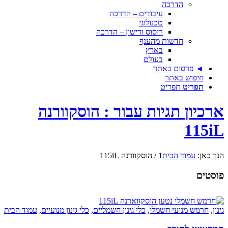
הדרכה
עיבודים – הדרכה
טכנולוגי
ריסוס ודישון – הדרכה
חדשות מהענף
בארץ
בעולם
◄ פרסום באתר
חיפוש באתר
תפריט
תפריט
ארכיון תגיות עבור : הוסקוורנה
115iL
הנך כאן:
עמוד הבית
1
/
הוסקוורנה 115iL
פוסטים
גינון
,
חרמש מנועי חשמלי
,
כלי גינון חשמליים
,
כלי גינון מנועיים
,
עמוד הבית