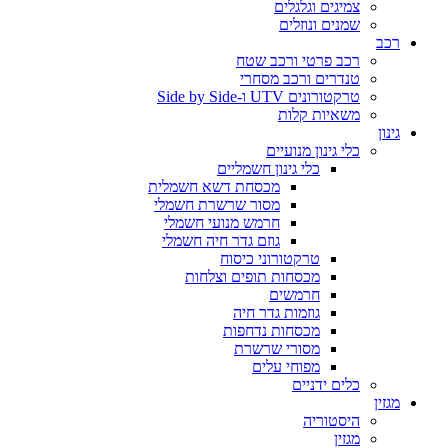
צמיגים וגלגלים
שמנים ונוזלים
רכב
רכב פרטי ורכב שטח
טנדרים ורכב מסחרי
טרקטורונים UTV ו-Side by Side
משאיות קלות
גינון
כלי גינון מנועיים
כלי גינון חשמליים
מכסחת דשא חשמלית
מסור שרשרת חשמלי
חרמש מנועי חשמלי
גוזם גדר חיה חשמלי
טרקטורוני כיסוח
מכסחות תופים וצלחות
חרמשים
גוזמות גדר חיה
מכסחות נדחפות
מסורי שרשרת
מפוחי עלים
כלים ידניים
מגזין
היסטוריה
מגזין