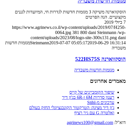
מגזמות חדשות משבדיה
הוסקווארנה משיקה 3 מגזמות חדשות לגדרות חי, המיועדות לגננים
מקצועיים. הנה הפרטים
7 ביולי 2019
https://www.agrinews.co.il/wp-content/uploads/2019/07/H250-
0064.jpg
381
800
dani Steinmann
/wp-
content/uploads/2023/08/logo-site-300x131.png
dani
2019-06-29 16:31:14
2019-07-07 05:05:17
Steinmann
מגזמות חדשות
משבדיה
הוסקווארנה 522HS75S
מגזמות חדשות משבדיה
מאמרים אחרונים
שיפור הקומביינים של קייס
רענון סדרות 6M ו-6R בג'ון דיר
עדכונים מ-Stihl
ג'ון דיר מציגה: הטרקטור הקונבנציונלי החזק בעולם
ואלטרה G עם גיר רציף
דוא"ל:
agrinews100@gmail.com