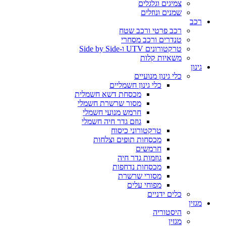
צמיגים וגלגלים
שמנים ונוזלים
רכב
רכב פרטי ורכב שטח
טנדרים ורכב מסחרי
טרקטורונים UTV ו-Side by Side
משאיות קלות
גינון
כלי גינון מנועיים
כלי גינון חשמליים
מכסחת דשא חשמלית
מסור שרשרת חשמלי
חרמש מנועי חשמלי
גוזם גדר חיה חשמלי
טרקטורוני כיסוח
מכסחות תופים וצלחות
חרמשים
גוזמות גדר חיה
מכסחות נדחפות
מסורי שרשרת
מפוחי עלים
כלים ידניים
מגזין
היסטוריה
מגזין