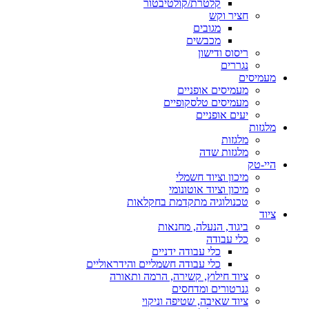
קלטרת/קולטיבטור
חציר וקש
מגובים
מכבשים
ריסוס ודישון
נגררים
מעמיסים
מעמיסים אופניים
מעמיסים טלסקופיים
יעים אופניים
מלגזות
מלגזות
מלגזות שדה
היי-טק
מיכון וציוד חשמלי
מיכון וציוד אוטונומי
טכנולוגיה מתקדמת בחקלאות
ציוד
ביגוד, הנעלה, מחנאות
כלי עבודה
כלי עבודה ידניים
כלי עבודה חשמליים והידראוליים
ציוד חילוץ, קשירה, הרמה ותאורה
גנרטורים ומדחסים
ציוד שאיבה, שטיפה וניקוי