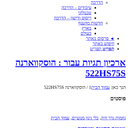
הדרכה
עיבודים – הדרכה
טכנולוגי
ריסוס ודישון – הדרכה
חדשות מהענף
בארץ
בעולם
◄ פרסום באתר
חיפוש באתר
תפריט
תפריט
ארכיון תגיות עבור : הוסקווארנה
522HS75S
הנך כאן:
עמוד הבית
1
/
הוסקווארנה 522HS75S
פוסטים
גוזמות גדר חיה
,
כלי גינון מנועיים
,
עמוד הבית