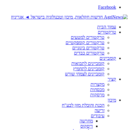
Facebook
עמוד הבית
טרקטורים
טרקטורים למטעים
טרקטורים קומפקטיים
טרקטורים בינוניים
טרקטורים כבדים
קומביינים
קומביינים לתבואות
קומביינים לתחמיץ
קומביינים לצמחי שורש
קציר
מקצרות
מכסחות
מרסקות
מיכון
הכנת והובלת מזון לבע"ח
זריעה
עיבודים
מחרשה
דיסקוס