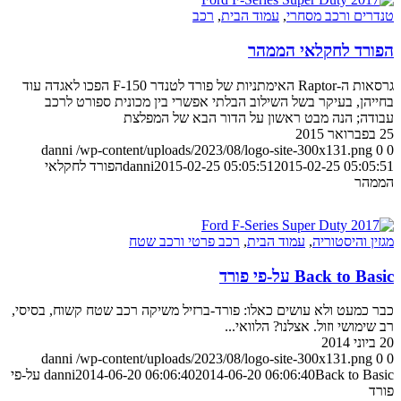
טנדרים ורכב מסחרי
,
עמוד הבית
,
רכב
הפורד לחקלאי הממהר
גרסאות ה-Raptor האימתניות של פורד לטנדר F-150 הפכו לאגדה עוד
בחייהן, בעיקר בשל השילוב הבלתי אפשרי בין מכונית ספורט לרכב
עבודה; הנה מבט ראשון על הדור הבא של המפלצת
25 בפברואר 2015
danni
/wp-content/uploads/2023/08/logo-site-300x131.png
0
0
2015-02-25 05:05:51
2015-02-25 05:05:51
danni
הפורד לחקלאי
הממהר
מגזין והיסטוריה
,
עמוד הבית
,
רכב פרטי ורכב שטח
Back to Basic על-פי פורד
כבר כמעט ולא עושים כאלו: פורד-ברזיל משיקה רכב שטח קשוח, בסיסי,
רב שימושי וזול. אצלנו? הלוואי...
20 ביוני 2014
danni
/wp-content/uploads/2023/08/logo-site-300x131.png
0
0
2014-06-20 06:06:40
2014-06-20 06:06:40
danni
Back to Basic על-פי
פורד