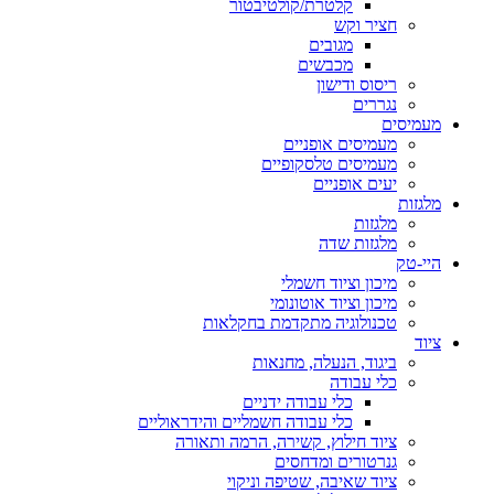
קלטרת/קולטיבטור
חציר וקש
מגובים
מכבשים
ריסוס ודישון
נגררים
מעמיסים
מעמיסים אופניים
מעמיסים טלסקופיים
יעים אופניים
מלגזות
מלגזות
מלגזות שדה
היי-טק
מיכון וציוד חשמלי
מיכון וציוד אוטונומי
טכנולוגיה מתקדמת בחקלאות
ציוד
ביגוד, הנעלה, מחנאות
כלי עבודה
כלי עבודה ידניים
כלי עבודה חשמליים והידראוליים
ציוד חילוץ, קשירה, הרמה ותאורה
גנרטורים ומדחסים
ציוד שאיבה, שטיפה וניקוי