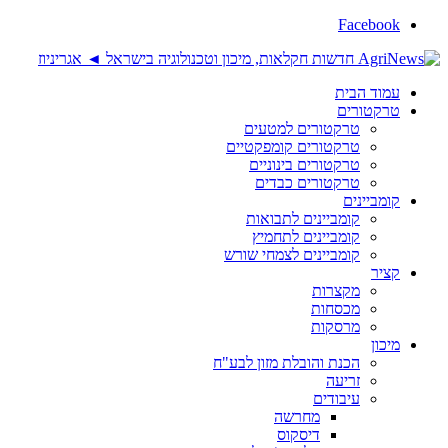
Facebook
עמוד הבית
טרקטורים
טרקטורים למטעים
טרקטורים קומפקטיים
טרקטורים בינוניים
טרקטורים כבדים
קומביינים
קומביינים לתבואות
קומביינים לתחמיץ
קומביינים לצמחי שורש
קציר
מקצרות
מכסחות
מרסקות
מיכון
הכנת והובלת מזון לבע"ח
זריעה
עיבודים
מחרשה
דיסקוס