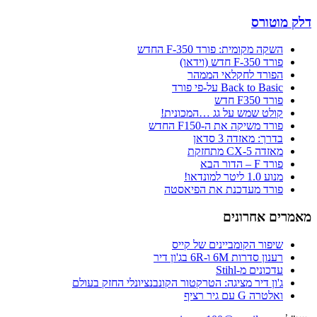
דלק מוטורס
השקה מקומית: פורד F-350 החדש
פורד F-350 חדש (וידאו)
הפורד לחקלאי הממהר
Back to Basic על-פי פורד
פורד F350 חדש
קולט שמש על גג …המכונית!
פורד משיקה את ה-F150 החדש
בדרך: מאזדה 3 סדאן
מאזדה CX-5 מתחזקת
פורד F – הדור הבא
מנוע 1.0 ליטר למונדאו!
פורד מעדכנת את הפיאסטה
מאמרים אחרונים
שיפור הקומביינים של קייס
רענון סדרות 6M ו-6R בג'ון דיר
עדכונים מ-Stihl
ג'ון דיר מציגה: הטרקטור הקונבנציונלי החזק בעולם
ואלטרה G עם גיר רציף