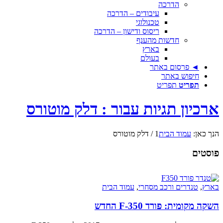
הדרכה
עיבודים – הדרכה
טכנולוגי
ריסוס ודישון – הדרכה
חדשות מהענף
בארץ
בעולם
◄ פרסום באתר
חיפוש באתר
תפריט
תפריט
ארכיון תגיות עבור : דלק מוטורס
הנך כאן:
עמוד הבית
1
/
דלק מוטורס
פוסטים
בארץ
,
טנדרים ורכב מסחרי
,
עמוד הבית
השקה מקומית: פורד F-350 החדש