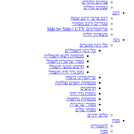
צמיגים וגלגלים
שמנים ונוזלים
רכב
רכב פרטי ורכב שטח
טנדרים ורכב מסחרי
טרקטורונים UTV ו-Side by Side
משאיות קלות
גינון
כלי גינון מנועיים
כלי גינון חשמליים
מכסחת דשא חשמלית
מסור שרשרת חשמלי
חרמש מנועי חשמלי
גוזם גדר חיה חשמלי
טרקטורוני כיסוח
מכסחות תופים וצלחות
חרמשים
גוזמות גדר חיה
מכסחות נדחפות
מסורי שרשרת
מפוחי עלים
כלים ידניים
מגזין
היסטוריה
מגזין