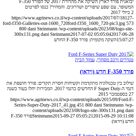
יבואנית פורד לארץ השיקה את מהדורת 2017 של הפורד F-350
המשופר, עם שפע שיפורים ושדרוגים. והמחיר? כנסו לפרטים
2 ביולי 2017
https://www.agrinews.co.il/wp-content/uploads/2017/07/18127-
ford-f350-Galleries-out-1600_720ford-f350_1600_720-pic3.jpg
573
800
dani Steinmann
/wp-content/uploads/2023/08/logo-site-
300x131.png
dani Steinmann
2017-07-02 05:05:04
2017-06-28
15:07:27
השקה מקומית: פורד F-350 החדש
טנדרים ורכב מסחרי
,
עמוד הבית
פורד F-350 חדש (וידאו)
שילוב בין טכנולוגיה מתקדמת וקשיחות חסרת תקדים: פורד חושפת את
דגמי ה-F Super Duty החדשים כדגמי 2017. המכירות יחלו בעוד כשנה
27 בספטמבר 2015
https://www.agrinews.co.il/wp-content/uploads/2015/09/Ford-F-
Series-Super-Duty-2017_41.jpg
451
800
dani Steinmann
/wp-
content/uploads/2023/08/logo-site-300x131.png
dani
2015-09-29 10:11:08
2015-09-27 05:05:21
Steinmann
פורד F-350
חדש (וידאו)