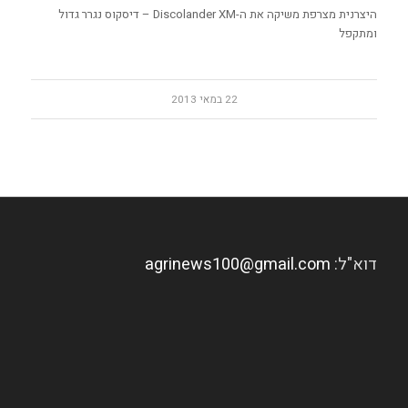
היצרנית מצרפת משיקה את ה-Discolander XM – דיסקוס נגרר גדול
ומתקפל
22 במאי 2013
דוא"ל:
agrinews100@gmail.com