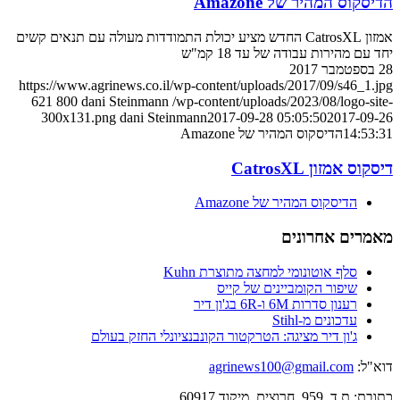
הדיסקוס המהיר של Amazone
אמזון CatrosXL החדש מציע יכולת התמודדות מעולה עם תנאים קשים
יחד עם מהירות עבודה של עד 18 קמ"ש
28 בספטמבר 2017
https://www.agrinews.co.il/wp-content/uploads/2017/09/s46_1.jpg
621
800
dani Steinmann
/wp-content/uploads/2023/08/logo-site-
300x131.png
dani Steinmann
2017-09-28 05:05:50
2017-09-26
14:53:31
הדיסקוס המהיר של Amazone
דיסקוס אמזון CatrosXL
הדיסקוס המהיר של Amazone
מאמרים אחרונים
סלף אוטונומי למחצה מתוצרת Kuhn
שיפור הקומביינים של קייס
רענון סדרות 6M ו-6R בג'ון דיר
עדכונים מ-Stihl
ג'ון דיר מציגה: הטרקטור הקונבנציונלי החזק בעולם
דוא"ל:
agrinews100@gmail.com
כתובת: ת.ד. 959, חרוצים, מיקוד 60917