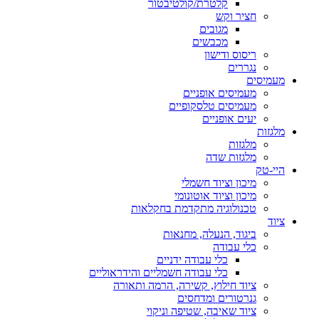
קלטרת/קולטיבטור
חציר וקש
מגובים
מכבשים
ריסוס ודישון
נגררים
מעמיסים
מעמיסים אופניים
מעמיסים טלסקופיים
יעים אופניים
מלגזות
מלגזות
מלגזות שדה
היי-טק
מיכון וציוד חשמלי
מיכון וציוד אוטונומי
טכנולוגיה מתקדמת בחקלאות
ציוד
ביגוד, הנעלה, מחנאות
כלי עבודה
כלי עבודה ידניים
כלי עבודה חשמליים והידראוליים
ציוד חילוץ, קשירה, הרמה ותאורה
גנרטורים ומדחסים
ציוד שאיבה, שטיפה וניקוי