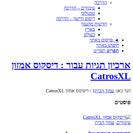
הדרכה
עיבודים – הדרכה
טכנולוגי
ריסוס ודישון – הדרכה
חדשות מהענף
בארץ
בעולם
◄ פרסום באתר
חיפוש באתר
תפריט
תפריט
ארכיון תגיות עבור : דיסקוס אמזון
CatrosXL
הנך כאן:
עמוד הבית
1
/
דיסקוס אמזון CatrosXL
פוסטים
עיבודים
,
עמוד הבית