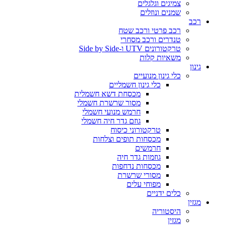
צמיגים וגלגלים
שמנים ונוזלים
רכב
רכב פרטי ורכב שטח
טנדרים ורכב מסחרי
טרקטורונים UTV ו-Side by Side
משאיות קלות
גינון
כלי גינון מנועיים
כלי גינון חשמליים
מכסחת דשא חשמלית
מסור שרשרת חשמלי
חרמש מנועי חשמלי
גוזם גדר חיה חשמלי
טרקטורוני כיסוח
מכסחות תופים וצלחות
חרמשים
גוזמות גדר חיה
מכסחות נדחפות
מסורי שרשרת
מפוחי עלים
כלים ידניים
מגזין
היסטוריה
מגזין