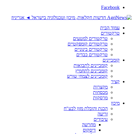
Facebook
עמוד הבית
טרקטורים
טרקטורים למטעים
טרקטורים קומפקטיים
טרקטורים בינוניים
טרקטורים כבדים
קומביינים
קומביינים לתבואות
קומביינים לתחמיץ
קומביינים לצמחי שורש
קציר
מקצרות
מכסחות
מרסקות
מיכון
הכנת והובלת מזון לבע"ח
זריעה
עיבודים
מחרשה
דיסקוס