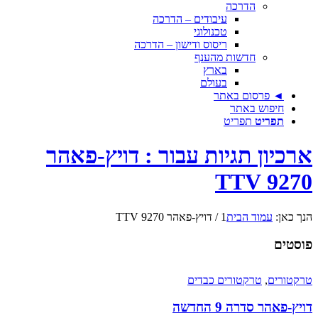
הדרכה
עיבודים – הדרכה
טכנולוגי
ריסוס ודישון – הדרכה
חדשות מהענף
בארץ
בעולם
◄ פרסום באתר
חיפוש באתר
תפריט
תפריט
ארכיון תגיות עבור : דויץ-פאהר
9270 TTV
הנך כאן:
עמוד הבית
1
/
דויץ-פאהר 9270 TTV
פוסטים
טרקטורים
,
טרקטורים כבדים
דויץ-פאהר סדרה 9 החדשה