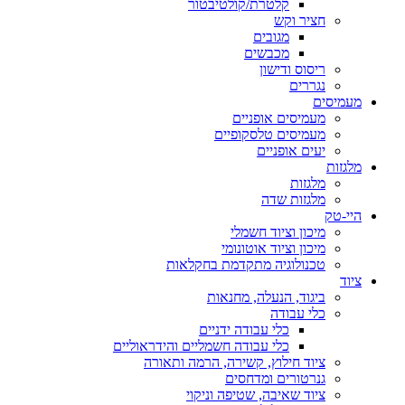
קלטרת/קולטיבטור
חציר וקש
מגובים
מכבשים
ריסוס ודישון
נגררים
מעמיסים
מעמיסים אופניים
מעמיסים טלסקופיים
יעים אופניים
מלגזות
מלגזות
מלגזות שדה
היי-טק
מיכון וציוד חשמלי
מיכון וציוד אוטונומי
טכנולוגיה מתקדמת בחקלאות
ציוד
ביגוד, הנעלה, מחנאות
כלי עבודה
כלי עבודה ידניים
כלי עבודה חשמליים והידראוליים
ציוד חילוץ, קשירה, הרמה ותאורה
גנרטורים ומדחסים
ציוד שאיבה, שטיפה וניקוי