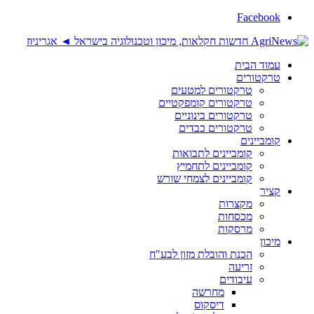
Facebook
עמוד הבית
טרקטורים
טרקטורים למטעים
טרקטורים קומפקטיים
טרקטורים בינוניים
טרקטורים כבדים
קומביינים
קומביינים לתבואות
קומביינים לתחמיץ
קומביינים לצמחי שורש
קציר
מקצרות
מכסחות
מרסקות
מיכון
הכנת והובלת מזון לבע"ח
זריעה
עיבודים
מחרשה
דיסקוס