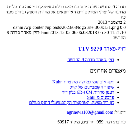
סדרה 9 החדשה של המותג הגרמני-בבעלות-איטלקית מהווה עוד עליית
מדרגה של יצרני הטרקטורים האירופאים אל מחוזות הספק גבוהים מעד
כה
2 בדצמבר 2013
danni
/wp-content/uploads/2023/08/logo-site-300x131.png
0
0
2018-05-30 11:21:10
2013-12-02 06:06:03
danni
דויץ-פאהר סדרה 9
החדשה
דויץ-פאהר 9270 TTV
דויץ-פאהר סדרה 9 החדשה
מאמרים אחרונים
סלף אוטונומי למחצה מתוצרת Kuhn
שיפור הקומביינים של קייס
רענון סדרות 6M ו-6R בג'ון דיר
עדכונים מ-Stihl
ג'ון דיר מציגה: הטרקטור הקונבנציונלי החזק בעולם
דוא"ל:
agrinews100@gmail.com
כתובת: ת.ד. 959, חרוצים, מיקוד 60917