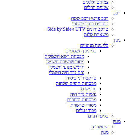
צמיגים וגלגלים
שמנים ונוזלים
רכב
רכב פרטי ורכב שטח
טנדרים ורכב מסחרי
טרקטורונים UTV ו-Side by Side
משאיות קלות
גינון
כלי גינון מנועיים
כלי גינון חשמליים
מכסחת דשא חשמלית
מסור שרשרת חשמלי
חרמש מנועי חשמלי
גוזם גדר חיה חשמלי
טרקטורוני כיסוח
מכסחות תופים וצלחות
חרמשים
גוזמות גדר חיה
מכסחות נדחפות
מסורי שרשרת
מפוחי עלים
כלים ידניים
מגזין
היסטוריה
מגזין