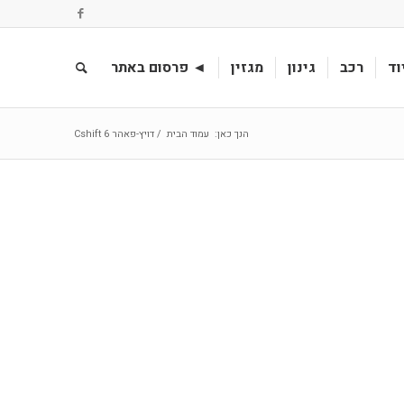
וד
רכב
גינון
מגזין
◄ פרסום באתר
הנך כאן:
עמוד הבית
/
דויץ-פאהר 6 Cshift