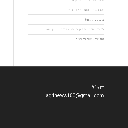
רענון סדרות 6M ו-6R בג'ון דיר
עדכונים מ-Stihl
ג'ון דיר מציגה: הטרקטור הקונבנציונלי החזק בעולם
ואלטרה G עם גיר רציף
דוא"ל:
agrinews100@gmail.com